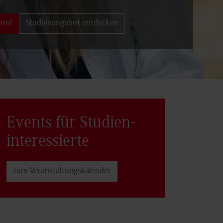
ern!
Studienangebot entdecken
Events für Studien­
interessierte
zum Veranstaltungs­kalender