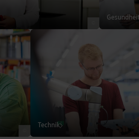
Gesundhei
©
Technik
©