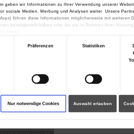
m geben wir Informationen zu Ihrer Verwendung unserer Websit
INDIS-Infoveranstaltung für
für soziale Medien, Werbung und Analysen weiter. Unsere Partn
aps) führen diese Informationen möglicherweise mit weiteren
Studierende
ihnen bereitgestellt haben oder die sie im Rahmen Ihrer Nutzung
lt haben.
hl
Präferenzen
Statistiken
07.09.2026
18:00 Uhr
Yo
Online INDIS-Infoveranstaltung für
Studierende
Nur notwendige Cookies
Auswahl erlauben
Cook
Zum Event