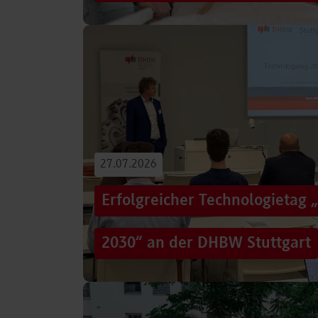
Von der Promotion in Australien über die We
evidenzbasierter Pflege bis hin zur aktiven G
Führungsaufgaben – Drei…
Beitrag lesen
27.07.2026
Erfolgreicher Technologietag 
2030“ an der DHBW Stuttgart
Wie gelingt Transformation in einer Zeit, in d
und gesellschaftliche Rahmenbedingungen im
Genau…