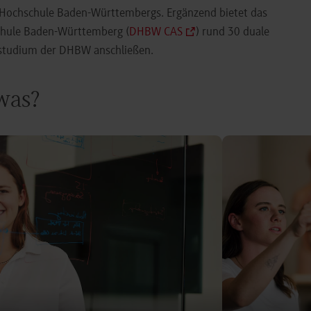
e Hochschule Baden-Württembergs. Ergänzend bietet das
chule Baden-Württemberg (
DHBW CAS
) rund 30 duale
orstudium der DHBW anschließen.
 was?