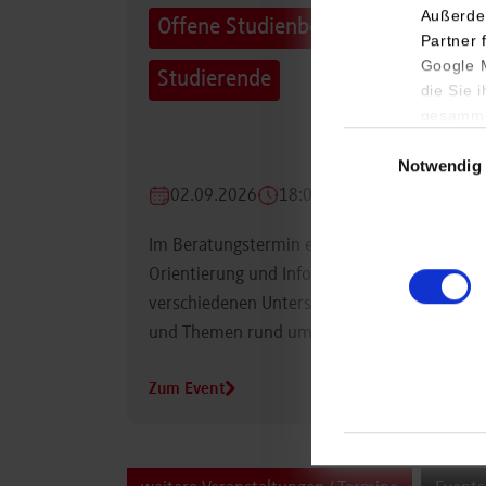
Außerde
Offene Studienberatung für
Partner 
Google M
Studierende
die Sie 
gesamme
Einwilligungsauswa
Notwendig
02.09.2026
18:00 Uhr
Im Beratungstermin erhalten Studierende
Orientierung und Informationen zu
verschiedenen Unterstützungsmöglichkeiten
und Themen rund um das Studium.
Zum Event