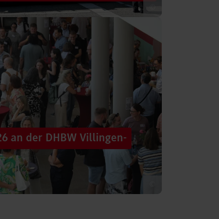
©
 säumten am Samstag die Straßen der
tten im farbenfrohen Zug: ein eigener DHBW-
26 an der DHBW Villingen-
©
d dennoch eine Verbindung schaffen, mit
 – connecting minds“ hat der DHBW-