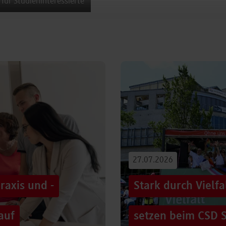
 für Studieninteressierte
27.07.2026
raxis und -
Stark durch Vielf
auf
setzen beim CSD S