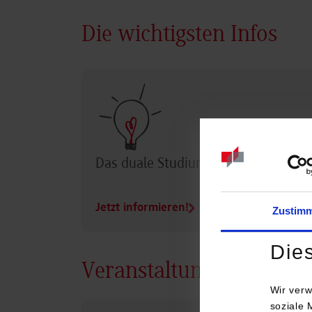
Die wichtigsten Infos
Das duale Studium im Überblick
Jetzt informieren!
Zustim
Die
Veranstaltungen
Wir verw
soziale 