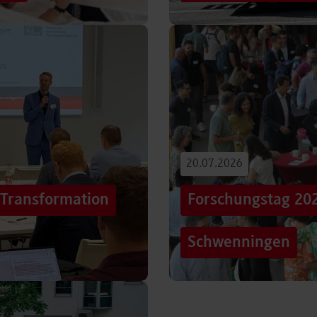
iterentwicklung
Hunderttausende Menschen
estaltung von
Stuttgarter Innenstadt. Mi
Truck, eine große…
Beitrag lesen
20.07.2026
„Transformation
Forschungstag 20
Schwenningen
er sich Technologien, Märkte
Grenzen überschreiten – un
mer schneller verändern?
dem Motto „crossing lines
Forschungstag in…