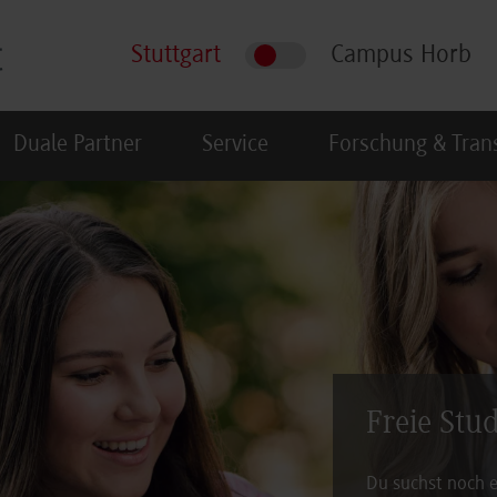
Stuttgart
Campus Horb
Duale Partner
Service
Forschung & Tran
Freie Stu
Du suchst noch e