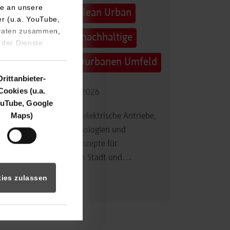
e an unsere
Technologietag: Clean Urban
er (u.a. YouTube,
 Daten zusammen,
Transportation – nachhaltige
 der Dienste
Mobilität im (sub)urbanen Umfeld
Drittanbieter-
Cookies (u.a.
16.09.2026 - 17.09.2026
uTube, Google
Maps)
Im Mittelpunkt stehen elektrische Antriebe,
moderne Batterietechnologien und
innovative Fahrzeugkonzepte für
nachhaltige Mobilität in Stadt und…
ies zulassen
Zum Event