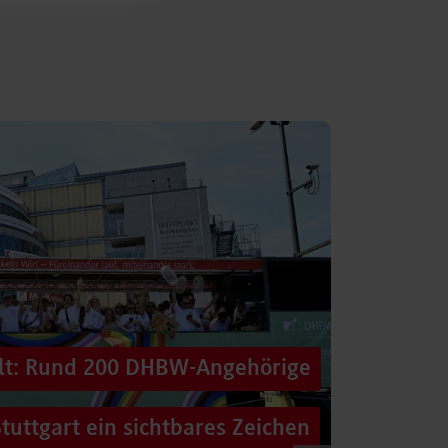
alt: Rund 200 DHBW-Angehörige
tuttgart ein sichtbares Zeichen