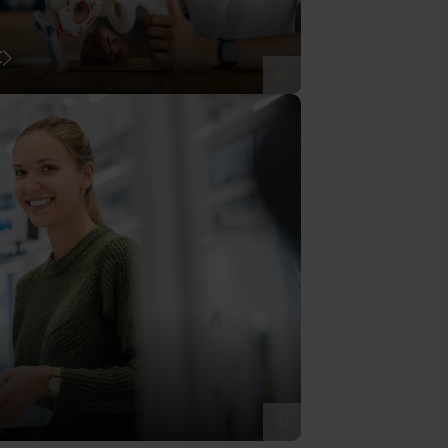
t
©
©