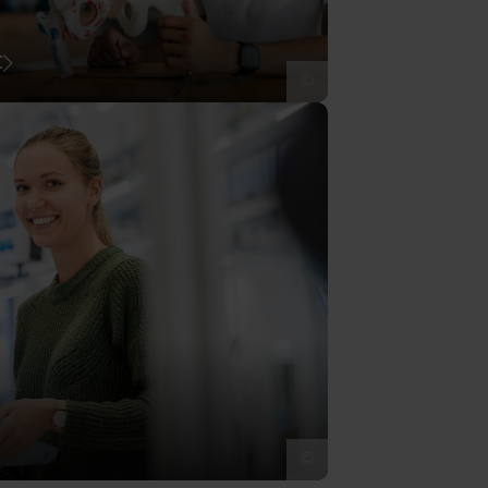
t
©
©