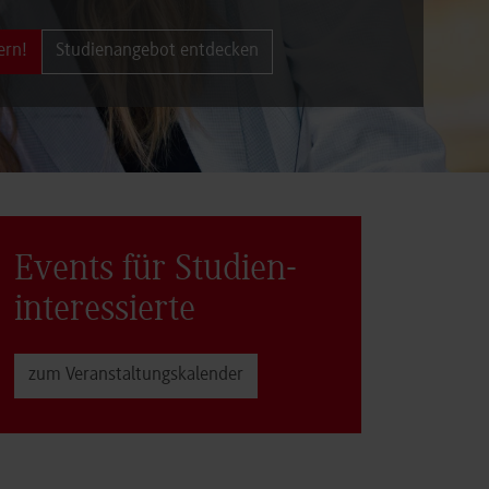
ern!
Studienangebot entdecken
Events für Studien­
interessierte
zum Veranstaltungs­kalender