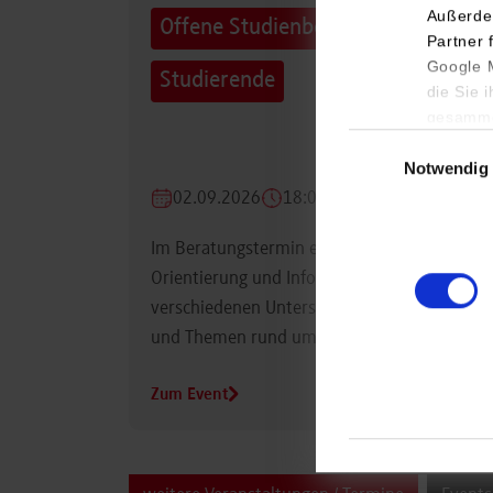
Außerde
Offene Studienberatung für
Partner 
Google M
Studierende
die Sie 
gesamme
Einwilligungsauswa
Notwendig
02.09.2026
18:00 Uhr
Im Beratungstermin erhalten Studierende
Orientierung und Informationen zu
verschiedenen Unterstützungsmöglichkeiten
und Themen rund um das Studium.
Zum Event