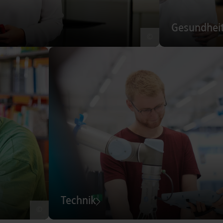
Gesundhei
©
Technik
©