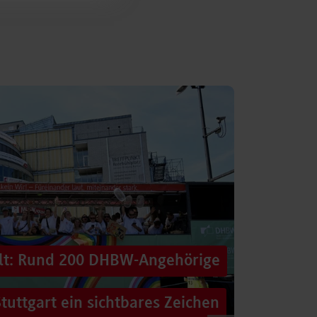
alt: Rund 200 DHBW-Angehörige
tuttgart ein sichtbares Zeichen