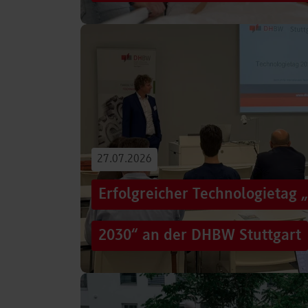
Von der Promotion in Australien über die We
evidenzbasierter Pflege bis hin zur aktiven G
Führungsaufgaben – Drei…
Beitrag lesen
27.07.2026
Erfolgreicher Technologietag 
2030“ an der DHBW Stuttgart
Wie gelingt Transformation in einer Zeit, in d
und gesellschaftliche Rahmenbedingungen im
Genau…