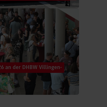
©
 säumten am Samstag die Straßen der
tten im farbenfrohen Zug: ein eigener DHBW-
26 an der DHBW Villingen-
©
d dennoch eine Verbindung schaffen, mit
 – connecting minds“ hat der DHBW-