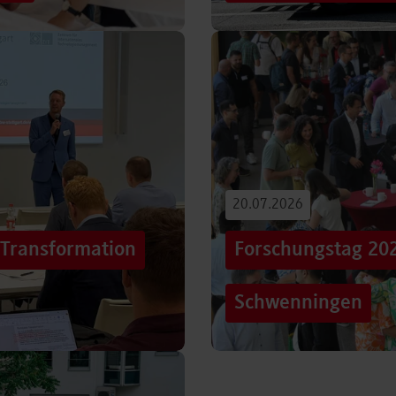
iterentwicklung
Hunderttausende Menschen
estaltung von
Stuttgarter Innenstadt. Mi
Truck, eine große…
Beitrag lesen
20.07.2026
„Transformation
Forschungstag 20
Schwenningen
er sich Technologien, Märkte
Grenzen überschreiten – un
mer schneller verändern?
dem Motto „crossing lines
Forschungstag in…