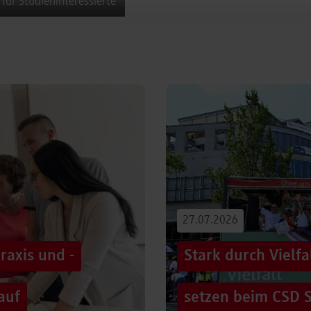
 für Studieninteressierte
27.07.2026
raxis und -
Stark durch Vielf
auf
setzen beim CSD S