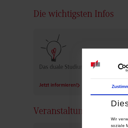
Die wichtigsten Infos
Das duale Studium im Überblick
Jetzt informieren!
Zustim
Die
Veranstaltungen
Wir verw
soziale 