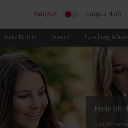
Stuttgart
Campus Horb
Duale Partner
Service
Forschung & Tran
Freie Stu
Du suchst noch e