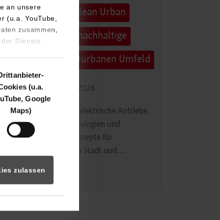
e an unsere
Technologietag: Clean Urban
er (u.a. YouTube,
 Daten zusammen,
Transportation – nachhaltige
 der Dienste
Mobilität im (sub)urbanen Umfeld
Drittanbieter-
Cookies (u.a.
16.09.2026 - 17.09.2026
uTube, Google
Maps)
Im Mittelpunkt stehen elektrische Antriebe,
moderne Batterietechnologien und
innovative Fahrzeugkonzepte für
nachhaltige Mobilität in Stadt und…
ies zulassen
Zum Event