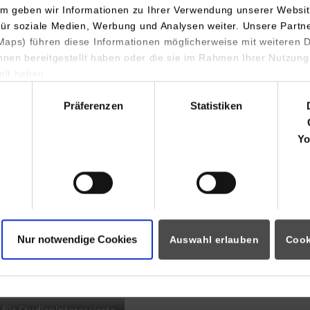
m geben wir Informationen zu Ihrer Verwendung unserer Websit
INDIS-Infoveranstaltung für
für soziale Medien, Werbung und Analysen weiter. Unsere Partn
aps) führen diese Informationen möglicherweise mit weiteren
Studierende
ihnen bereitgestellt haben oder die sie im Rahmen Ihrer Nutzung
lt haben.
hl
Präferenzen
Statistiken
07.09.2026
18:00 Uhr
Yo
Online INDIS-Infoveranstaltung für
Studierende
Nur notwendige Cookies
Auswahl erlauben
Cook
Zum Event