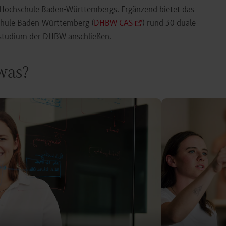
e Hochschule Baden-Württembergs. Ergänzend bietet das
chule Baden-Württemberg (
DHBW CAS
) rund 30 duale
orstudium der DHBW anschließen.
 was?