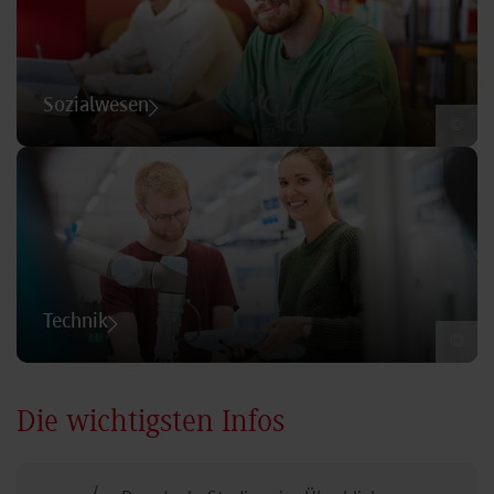
Sozialwesen
©
Technik
©
Die wichtigsten Infos