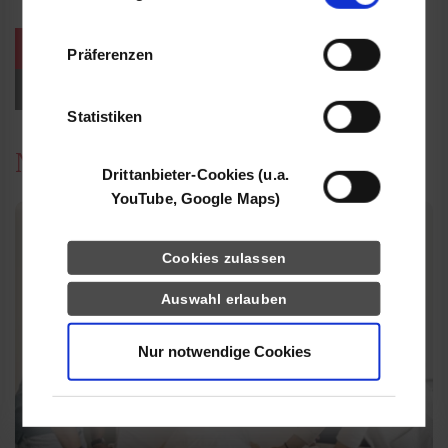
Informationen möglicherweise mit weiteren
Daten zusammen, die Sie ihnen bereitgestellt
weitere Veranstaltungen / Termine
Präferenzen
haben oder die sie im Rahmen Ihrer Nutzung
der Dienste gesammelt haben.
Events für Studieninteressierte
Statistiken
News
Drittanbieter-Cookies (u.a.
YouTube, Google Maps)
Cookies zulassen
Auswahl erlauben
Nur notwendige Cookies