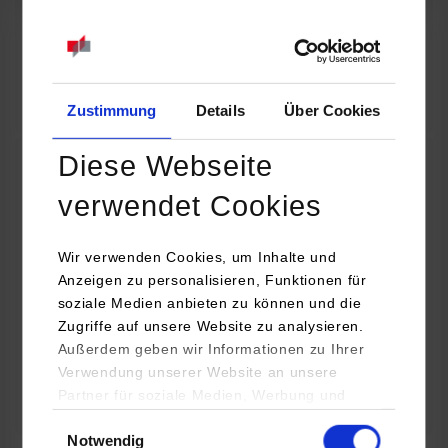
07.09.2026
18:00 Uhr
Online INDIS-Infoveranstaltung für Studierende
Zum Event
Zustimmung
Details
Über Cookies
Diese Webseite
Technologietag: Clean Urban Transportation –
verwendet Cookies
nachhaltige Mobilität im (sub)urbanen Umfeld
Wir verwenden Cookies, um Inhalte und
16.09.2026 - 17.09.2026
Anzeigen zu personalisieren, Funktionen für
soziale Medien anbieten zu können und die
Im Mittelpunkt stehen elektrische Antriebe, moderne
Zugriffe auf unsere Website zu analysieren.
Batterietechnologien und innovative Fahrzeugkonzepte für
Außerdem geben wir Informationen zu Ihrer
nachhaltige Mobilität in Stadt und…
Verwendung unserer Website an unsere
Partner für soziale Medien, Werbung und
Zum Event
Analysen weiter. Unsere Partner (u.a.
Einwilligungsauswahl
Notwendig
YouTube, Google Maps) führen diese