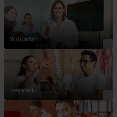
Wirtschaft
©
Gesundheit
©