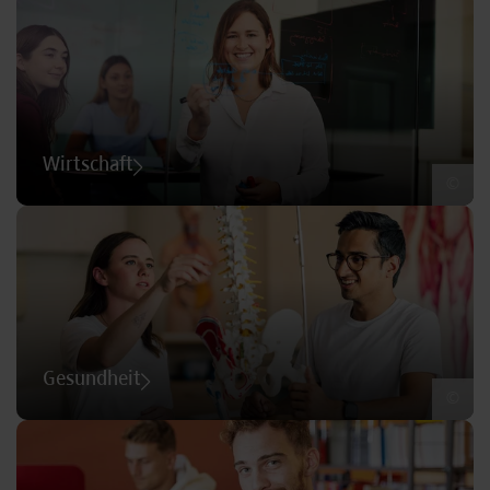
Wirtschaft
©
Gesundheit
©