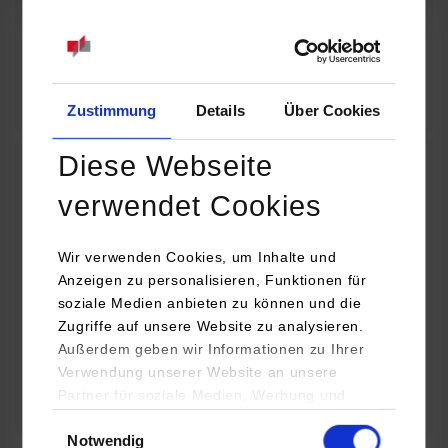
07.09.2026
18:00 Uhr
Online INDIS-Infoveranstaltung für Studierende
Zum Event
Zustimmung
Details
Über Cookies
Diese Webseite
Technologietag: Clean Urban Transportation –
verwendet Cookies
nachhaltige Mobilität im (sub)urbanen Umfeld
Wir verwenden Cookies, um Inhalte und
16.09.2026 - 17.09.2026
Anzeigen zu personalisieren, Funktionen für
soziale Medien anbieten zu können und die
Im Mittelpunkt stehen elektrische Antriebe, moderne
Zugriffe auf unsere Website zu analysieren.
Batterietechnologien und innovative Fahrzeugkonzepte für
Außerdem geben wir Informationen zu Ihrer
nachhaltige Mobilität in Stadt und…
Verwendung unserer Website an unsere
Partner für soziale Medien, Werbung und
Zum Event
Analysen weiter. Unsere Partner (u.a.
Einwilligungsauswahl
Notwendig
YouTube, Google Maps) führen diese