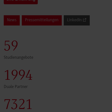
News
Pressemitteilungen
LinkedIn
60
Studienangebote
2000
Duale Partner
7341