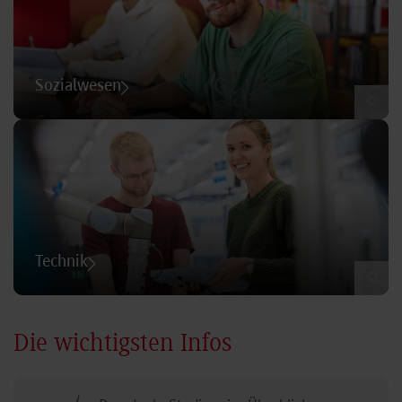
Sozialwesen
©
Technik
©
Die wichtigsten Infos