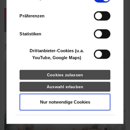
Informationen möglicherweise mit weiteren
Daten zusammen, die Sie ihnen bereitgestellt
weitere Veranstaltungen / Termine
Präferenzen
haben oder die sie im Rahmen Ihrer Nutzung
der Dienste gesammelt haben.
Events für Studieninteressierte
Statistiken
News
Drittanbieter-Cookies (u.a.
YouTube, Google Maps)
Cookies zulassen
Auswahl erlauben
Nur notwendige Cookies