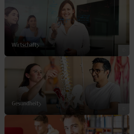
Wirtschaft
©
Gesundheit
©