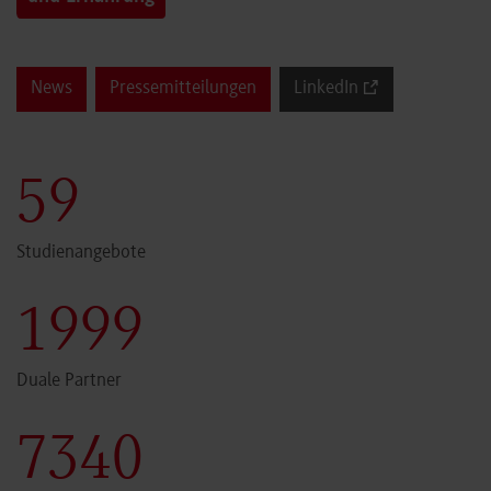
News
Pressemitteilungen
LinkedIn
60
Studienangebote
2000
Duale Partner
7341