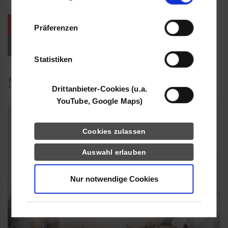
Informationen möglicherweise mit weiteren
Daten zusammen, die Sie ihnen bereitgestellt
weitere Veranstaltungen / Termine
Präferenzen
haben oder die sie im Rahmen Ihrer Nutzung
der Dienste gesammelt haben.
Events für Studieninteressierte
Statistiken
News
Drittanbieter-Cookies (u.a.
YouTube, Google Maps)
Cookies zulassen
Auswahl erlauben
Nur notwendige Cookies