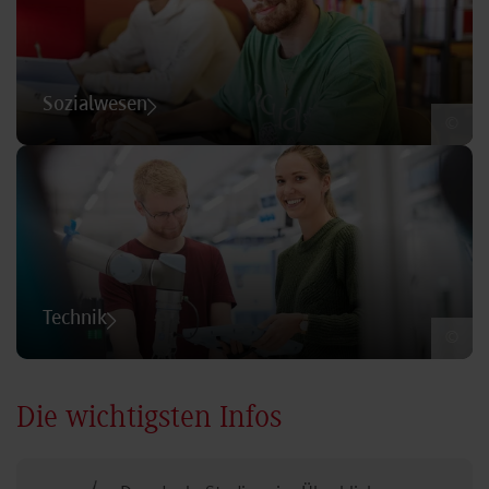
Sozialwesen
©
Technik
©
Die wichtigsten Infos