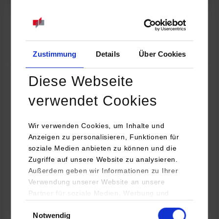
07.09.2026
18:00 Uhr
Online INDIS-Infoveranstaltung für Studierende
Zum Event
Zustimmung
Details
Über Cookies
Diese Webseite
Technologietag: Clean Urban Transportation –
verwendet Cookies
nachhaltige Mobilität im (sub)urbanen Umfeld
Wir verwenden Cookies, um Inhalte und
16.09.2026 - 17.09.2026
Anzeigen zu personalisieren, Funktionen für
soziale Medien anbieten zu können und die
Im Mittelpunkt stehen elektrische Antriebe, moderne
Zugriffe auf unsere Website zu analysieren.
Batterietechnologien und innovative Fahrzeugkonzepte für
Außerdem geben wir Informationen zu Ihrer
nachhaltige Mobilität in Stadt und…
Verwendung unserer Website an unsere
Partner für soziale Medien, Werbung und
Zum Event
Analysen weiter. Unsere Partner (u.a.
Einwilligungsauswahl
Notwendig
YouTube, Google Maps) führen diese