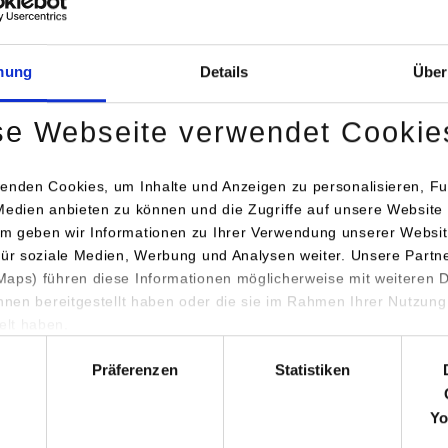
Tel.:
0711/1849-519
christian.schaller@dhbw-stu
mung
Details
Über
se Webseite verwendet Cookie
enden Cookies, um Inhalte und Anzeigen zu personalisieren, Fu
Medien anbieten zu können und die Zugriffe auf unsere Website 
m geben wir Informationen zu Ihrer Verwendung unserer Websit
für soziale Medien, Werbung und Analysen weiter. Unsere Partn
iculum Vitae (PDF)
aps) führen diese Informationen möglicherweise mit weiteren
ikationen (PDF)
ihnen bereitgestellt haben oder die sie im Rahmen Ihrer Nutzung
lt haben.
hl
diengangssekretariat
Präferenzen
Statistiken
Yo
e Kling
/ Tel.:
0711/1849-544
/ E-Mail:
irene.kling@dhbw-stuttgar