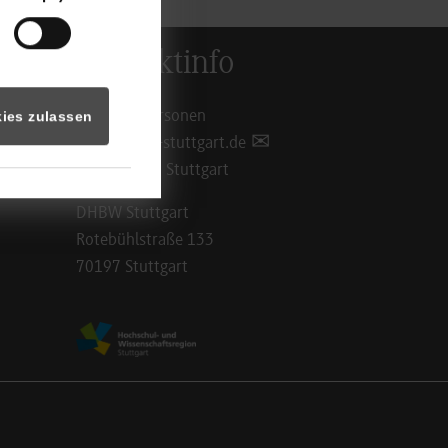
Kontaktinfo
Ansprechpersonen
ies zulassen
info@dhbw-stuttgart.de
Standorte in Stuttgart
DHBW Stuttgart
Rotebühlstraße 133
70197 Stuttgart