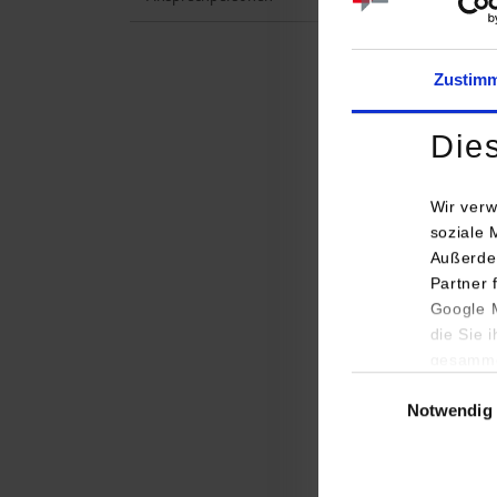
Zustim
Die
Wir verw
soziale 
Außerde
Partner 
Curr
Google M
Publ
die Sie 
gesamme
Einwilligungsauswa
Stu
Notwendig
Iren