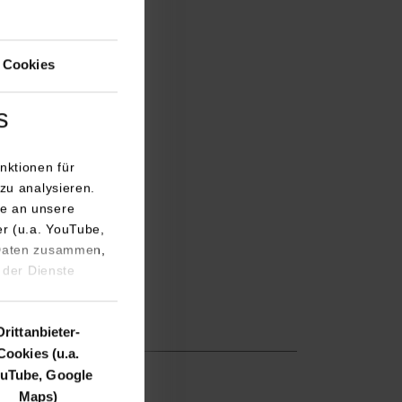
ttgart.de
 Cookies
s
nktionen für
zu analysieren.
e an unsere
er (u.a. YouTube,
 Daten zusammen,
 der Dienste
Drittanbieter-
Cookies (u.a.
uTube, Google
t.de
Maps)