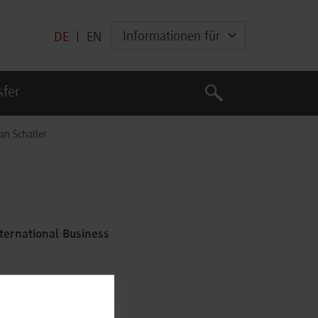
Informationen für
DE
|
EN
Suche
sfer
Suche
ian Schaller
ternational Business