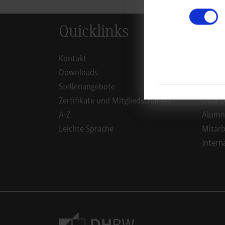
Quicklinks
Inf
Kontakt
Studie
Downloads
Studie
Stellenangebote
Duale 
Zertifikate und Mitgliedschaften
Dual D
A-Z
Alumn
Leichte Sprache
Mitarb
Intern