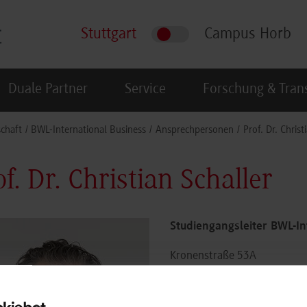
Stuttgart
Campus Horb
Duale Partner
Service
Forschung & Tran
schaft
BWL-International Business
Ansprechpersonen
Prof. Dr. Christ
of. Dr. Christian Schaller
Studiengangsleiter BWL-In
Kronenstraße 53A
Raum: 4.01
70174
Stuttgart