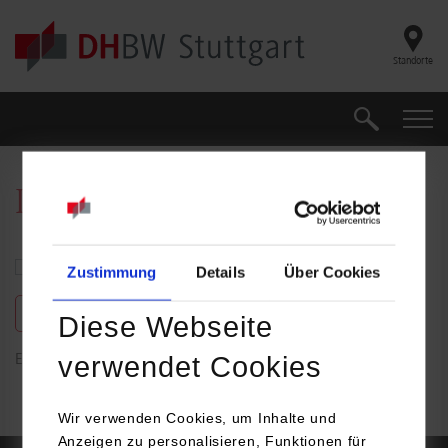
Skip to main content
Standorte
Suche
Suche
Duale Partner
Karte einblenden
Zustimmung
Details
Über Cookies
freie Plätze anzeigen
Diese Webseite
verwendet Cookies
Es wurden keine Ergebnisse gefunden
Wir verwenden Cookies, um Inhalte und
Anzeigen zu personalisieren, Funktionen für