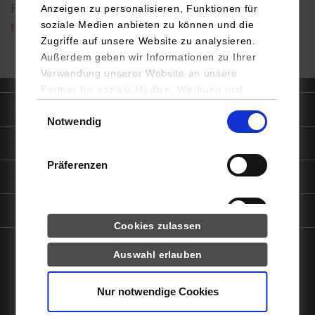
Anzeigen zu personalisieren, Funktionen für
Fax: 0711/1849-644
soziale Medien anbieten zu können und die
timo.baas@dhbw-stuttgart.de
Zugriffe auf unsere Website zu analysieren.
Außerdem geben wir Informationen zu Ihrer
Verwendung unserer Website an unsere
Partner für soziale Medien, Werbung und
Analysen weiter. Unsere Partner (u.a.
Einwilligungsauswahl
Quicklinks
Notwendig
YouTube, Google Maps) führen diese
Informationen möglicherweise mit weiteren
Informationen für
Daten zusammen, die Sie ihnen bereitgestellt
Präferenzen
haben oder die sie im Rahmen Ihrer Nutzung
Portale
der Dienste gesammelt haben.
Statistiken
Kontaktinfo
Cookies zulassen
Drittanbieter-Cookies (u.a.
Auswahl erlauben
YouTube, Google Maps)
facebook
instagram
linkedin
youtube
Nur notwendige Cookies