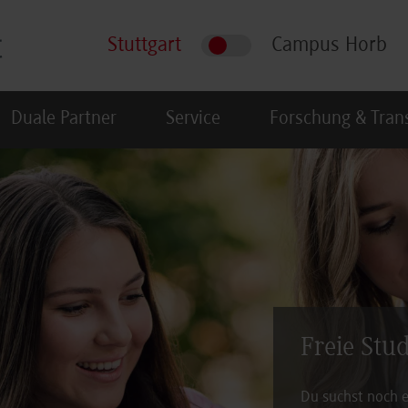
Stuttgart
Campus Horb
Duale Partner
Service
Forschung & Tran
Freie Stu
Du suchst noch e