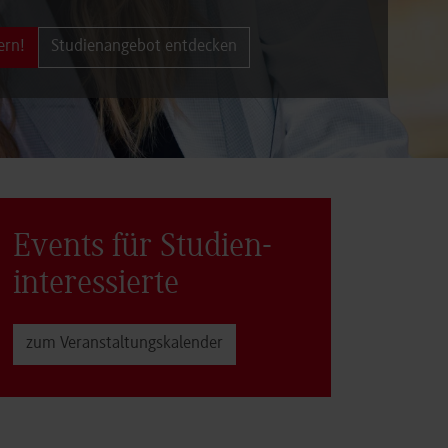
ern!
Studienangebot entdecken
Events für Studien­
interessierte
zum Veranstaltungs­kalender