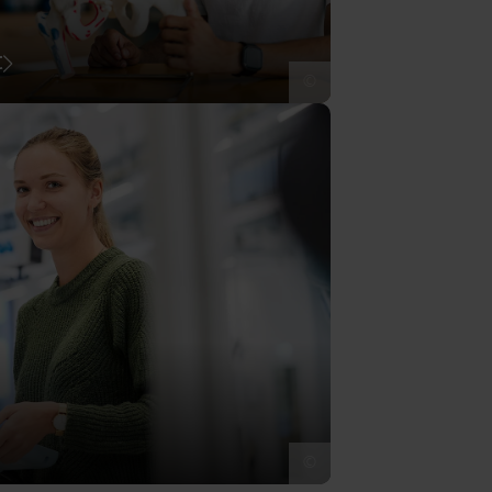
t
©
©