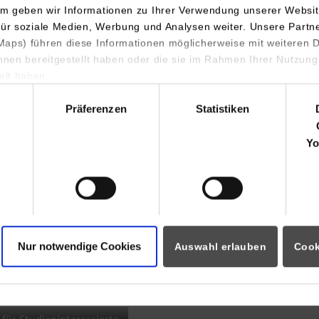
m geben wir Informationen zu Ihrer Verwendung unserer Websit
INDIS-Infoveranstaltung für
für soziale Medien, Werbung und Analysen weiter. Unsere Partn
aps) führen diese Informationen möglicherweise mit weiteren
Studierende
ihnen bereitgestellt haben oder die sie im Rahmen Ihrer Nutzung
lt haben.
hl
Präferenzen
Statistiken
07.09.2026
18:00 Uhr
Yo
Online INDIS-Infoveranstaltung für
Studierende
Nur notwendige Cookies
Auswahl erlauben
Cook
Zum Event