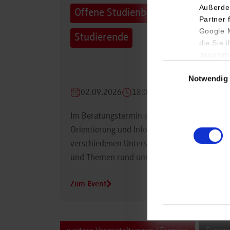
Außerde
Offene Studienberatung für
Partner 
Google M
Studierende
die Sie 
gesamme
Einwilligungsauswa
Notwendig
02.09.2026
18:00 Uhr
Im Beratungstermin erhalten Studierende
Orientierung und Informationen zu
verschiedenen Unterstützungsmöglichkeiten
und Themen rund um das Studium.
Zum Event