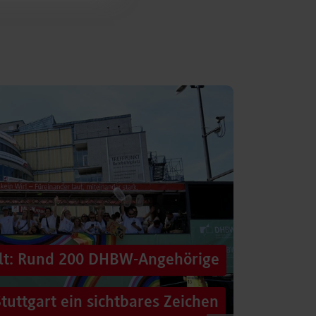
alt: Rund 200 DHBW-Angehörige
tuttgart ein sichtbares Zeichen