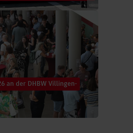
©
 säumten am Samstag die Straßen der
tten im farbenfrohen Zug: ein eigener DHBW-
26 an der DHBW Villingen-
©
d dennoch eine Verbindung schaffen, mit
 – connecting minds“ hat der DHBW-