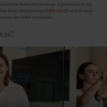
e Hochschule Baden-Württembergs. Ergänzend bietet das
chule Baden-Württemberg (
DHBW CAS
) rund 30 duale
orstudium der DHBW anschließen.
 was?