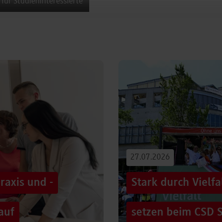
 für Studieninteressierte
27.07.2026
raxis und -
Stark durch Vielf
auf
setzen beim CSD S