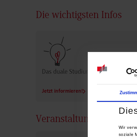
Die wichtigsten Infos
Das duale Studium im Überblick
Jetzt informieren!
Zustim
Die
Veranstaltungen
Wir verw
soziale 