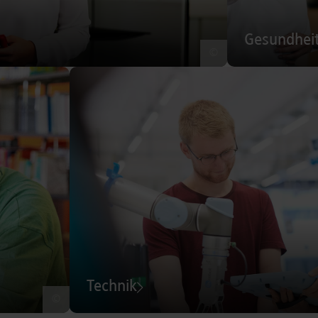
Gesundhei
©
Technik
©