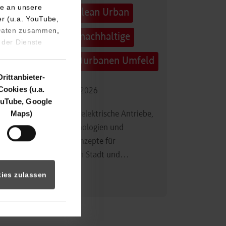
e an unsere
Technologietag: Clean Urban
er (u.a. YouTube,
 Daten zusammen,
Transportation – nachhaltige
 der Dienste
Mobilität im (sub)urbanen Umfeld
Drittanbieter-
Cookies (u.a.
16.09.2026 - 17.09.2026
uTube, Google
Maps)
Im Mittelpunkt stehen elektrische Antriebe,
moderne Batterietechnologien und
innovative Fahrzeugkonzepte für
nachhaltige Mobilität in Stadt und…
ies zulassen
Zum Event