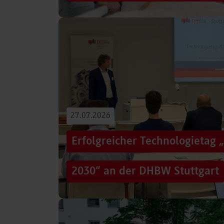
Von der Promotion in Australien über die We
evidenzbasierter Pflege bis hin zur aktiven G
Führungsaufgaben – Drei…
Beitrag lesen
27.07.2026
Erfolgreicher Technologietag 
2030“ an der DHBW Stuttgart
Wie gelingt Transformation in einer Zeit, in d
und gesellschaftliche Rahmenbedingungen im
Genau…