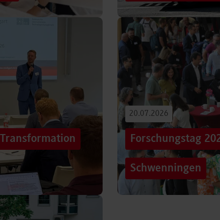
iterentwicklung
Hunderttausende Menschen
estaltung von
Stuttgarter Innenstadt. Mi
Truck, eine große…
Beitrag lesen
20.07.2026
„Transformation
Forschungstag 20
Schwenningen
er sich Technologien, Märkte
Grenzen überschreiten – un
mer schneller verändern?
dem Motto „crossing lines
Forschungstag in…