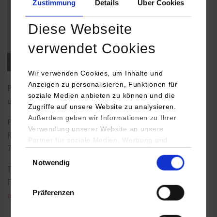
Zustimmung
Details
Über Cookies
Diese Webseite
verwendet Cookies
Wir verwenden Cookies, um Inhalte und
Anzeigen zu personalisieren, Funktionen für
Professor für Betriebswirtschaftslehre, insb. Logistik
soziale Medien anbieten zu können und die
und Supply Chain Management
Zugriffe auf unsere Website zu analysieren.
Außerdem geben wir Informationen zu Ihrer
Paulinenstraße 50
Verwendung unserer Website an unsere
Raum: 412
Partner für soziale Medien, Werbung und
70178
Stuttgart
Analysen weiter. Unsere Partner (u.a.
Einwilligungsauswahl
Notwendig
YouTube, Google Maps) führen diese
Tel.:
0711/1849-4648
Informationen möglicherweise mit weiteren
Fax: 0711/1849-
Daten zusammen, die Sie ihnen bereitgestellt
Präferenzen
haben oder die sie im Rahmen Ihrer Nutzung
alexander.kressner@dhbw-stuttgart.de
der Dienste gesammelt haben.