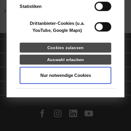
Statistiken
Prof. Dr. Nina Spröber-Kolb
/ Tel.:
0711/1849-4714
/ E-Mail:
nina.sproeber-kolb@dhbw-stuttgart.de
Drittanbieter-Cookies (u.a.
YouTube, Google Maps)
Quicklinks
Cookies zulassen
Informationen für
Auswahl erlauben
Portale
Nur notwendige Cookies
Kontaktinfo
facebook
instagram
linkedin
youtube