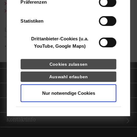
Präferenzen
Curriculum Vitae (PDF)
haben oder die sie im Rahmen Ihrer Nutzung
Publikationen (PDF)
der Dienste gesammelt haben.
Statistiken
Lehrgebiet
Drittanbieter-Cookies (u.a.
YouTube, Google Maps)
Recht der Sozialen Arbeit
Cookies zulassen
Quicklinks
Auswahl erlauben
Informationen für
Nur notwendige Cookies
Portale
Kontaktinfo