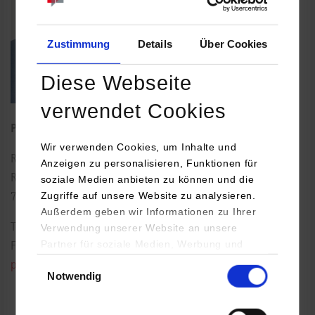
Zustimmung
Details
Über Cookies
Diese Webseite
verwendet Cookies
Professor für Recht der Sozialen Arbeit
Wir verwenden Cookies, um Inhalte und
Rotebühlstraße 131
Anzeigen zu personalisieren, Funktionen für
Raum: 709
soziale Medien anbieten zu können und die
Zugriffe auf unsere Website zu analysieren.
70197
Stuttgart
Außerdem geben wir Informationen zu Ihrer
Tel.:
0711/1849-4642
Verwendung unserer Website an unsere
Partner für soziale Medien, Werbung und
Fax: 0711/1849-735
Analysen weiter. Unsere Partner (u.a.
Einwilligungsauswahl
peter.baumeister@dhbw-stuttgart.de
Notwendig
YouTube, Google Maps) führen diese
Informationen möglicherweise mit weiteren
Daten zusammen, die Sie ihnen bereitgestellt