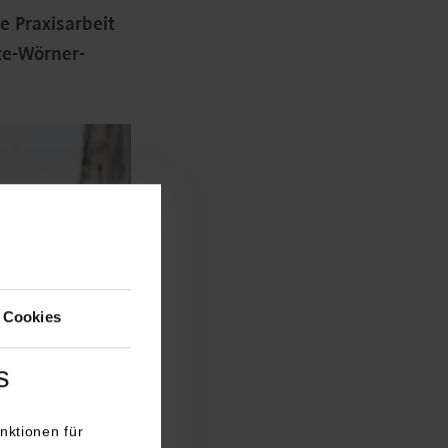
e Praxisarbeit
te-Wörner-
 Cookies
s
nktionen für