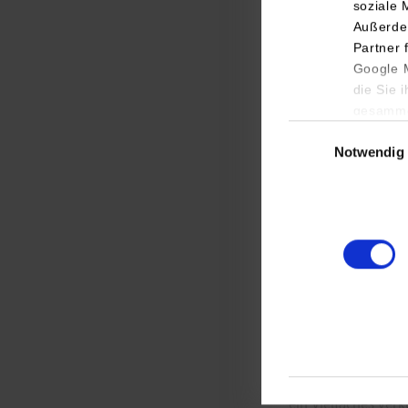
soziale 
Außerde
Partner 
Google M
die Sie 
gesamme
Einwilligungsauswa
Notwendig
Komplexe Anfragen
erlaubt es Datenba
Komplexitätsgrad d
gesamten Systems.
vielen gängigen Da
Datenbank-Systems
„Johannes Maeß hat
entwickelt, der nic
die gesamte Abfra
ein Vielfaches verk