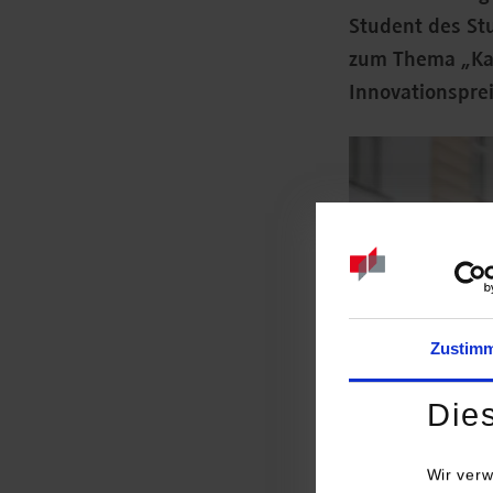
Student des Stu
zum Thema „Kar
Innovationspre
Zustim
Die
Wir verw