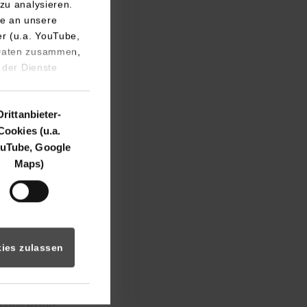
zu analysieren.
e an unsere
er (u.a. YouTube,
 Daten zusammen,
 der Dienste
Drittanbieter-
ckelter Prototyp
Cookies (u.a.
 den
uTube, Google
Maps)
ähigkeit des
atenbanken und mit
ng des Db2-
ies zulassen
itäten-Schätzung
ätze, sondern auch
enbanken werden um
i Holzweißig.