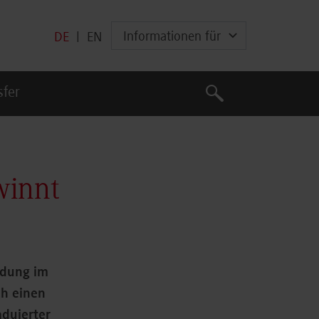
Informationen für
DE
|
EN
Suche
sfer
Suche
winnt
ldung im
ch einen
aduierter