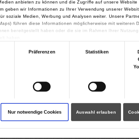
Medien anbieten zu können und die Zugriffe auf unsere Website 
m geben wir Informationen zu Ihrer Verwendung unserer Websit
für soziale Medien, Werbung und Analysen weiter. Unsere Partn
aps) führen diese Informationen möglicherweise mit weiteren
ihnen bereitgestellt haben oder die sie im Rahmen Ihrer Nutzung
lt haben.
hl
Präferenzen
Statistiken
 an Datenbanken sind zeitintensiv. Ein von Johannes Maeß entwi
nk-Systemen, effizient, präzise und bis zu 200-fach beschleunigt
Yo
er gestellten Anfrage vorherzusagen. Dies erhöht die Leistungsf
 Der entwickelte Prototyp ist auch auf großen Unternehmensd
tenbank-Produkten nutzbar. Er wird in die zukünftige Entwicklu
 des Praxispartners IBM Research einfließen.
Nur notwendige Cookies
Auswahl erlauben
Cook
 in seiner Praxisphase einen innovativen Prototyp zur Kardinal
ht nur deutlich präzisere Vorhersagen trifft als traditionelle Ans
geoptimierung deutlich verbessern kann. Abfragezeiten in Dat
ürzt“, freut sich sein Betreuer und Studiengangsleiter Prof. Dr. Ka