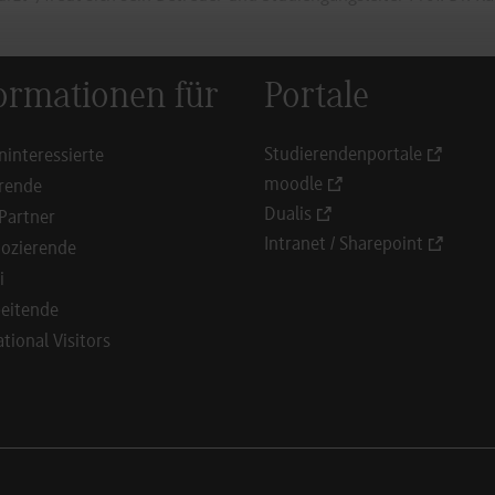
ormationen für
Portale
Studierendenportale
ninteressierte
moodle
rende
Dualis
Partner
Intranet / Sharepoint
ozierende
i
eitende
ational Visitors