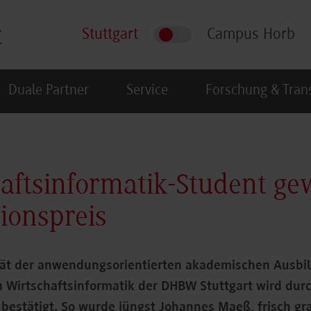
Stuttgart
Campus Horb
Duale Partner
Service
Forschung & Tran
aftsinformatik-Student ge
ionspreis
tät der anwendungsorientierten akademischen Ausbi
 Wirtschaftsinformatik der DHBW Stuttgart wird dur
 bestätigt. So wurde jüngst Johannes Maeß, frisch gr