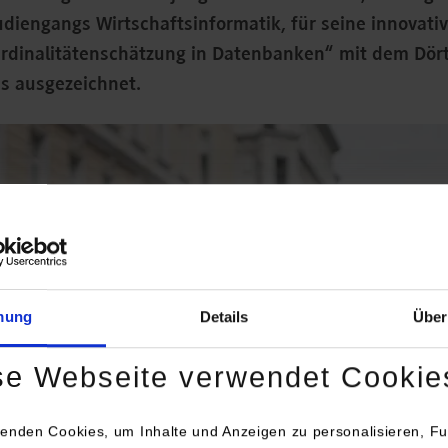
diengangs Wirtschaftsinformatik, für seine innovativ
dinalitätenschätzung in Datenbanken“ mit dem Dör
is ausgezeichnet.
mung
Details
Über
se Webseite verwendet Cookie
enden Cookies, um Inhalte und Anzeigen zu personalisieren, Fu