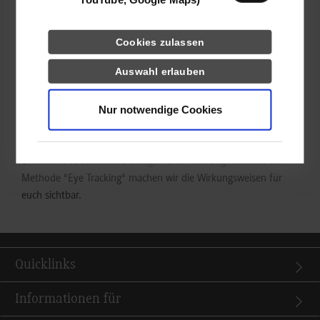
bereits zum zweiten Mal statt. Unter dem Motto „Explore the
Future“ sind Schüler*innen zu verschiedenen Online-
Cookies zulassen
Veranstaltungen der Hochschulen und Universitäten der Region
Stuttgart eingeladen.
Auswahl erlauben
Am 17.02.2023 um 16 Uhr findet eine weitere Veranstaltung
Nur notwendige Cookies
der Reihe an der DHBW Stuttgart statt: "Tik Tok, Instagram und
Co. – Wie wirkt Werbung in den sozialen Medien?"
Wie werden Anzeigen wahrgenommen? Wie erkennt man
Unterschiede zwischen Beiträgen und Werbung? Mithilfe der
Methode "Eye Tracking" machen wir die Wirkungsweisen für
euch sichtbar.
Quicklinks
Informationen für