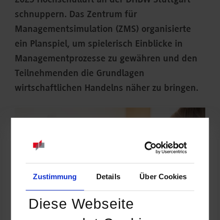
2023 Hochschulluft an der DHBW Stuttgart
schnuppern. Das Zentrum für
Managementsimulation (ZMS) organisierte
ein Planspiel, um spielerisch Einblicke in
Managementprozesse zu gewähren und den
Teilnehmenden die Grundlagen
wirtschaftlichen Handelns näher zu bringen.
Zustimmung
Details
Über Cookies
Diese Webseite