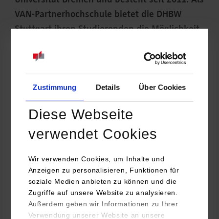
Universität Bremen und besteht seit 2011. Als
VAN-Partnerhochschule bietet die DHBW
Stuttgart ihren Studierenden die Möglichkeit,
sich kostenlos für die Kurse der VAN
einzuschreiben.
Zustimmung
Details
Über Cookies
Diese Webseite
verwendet Cookies
Wir verwenden Cookies, um Inhalte und
Anzeigen zu personalisieren, Funktionen für
soziale Medien anbieten zu können und die
Zugriffe auf unsere Website zu analysieren.
©
Außerdem geben wir Informationen zu Ihrer
Verwendung unserer Website an unsere