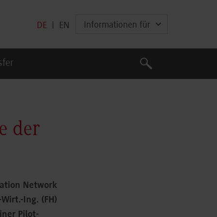
Informationen für
DE
|
EN
Suche
sfer
Suche
e der
vation Network
Wirt.-Ing. (FH)
ner Pilot-