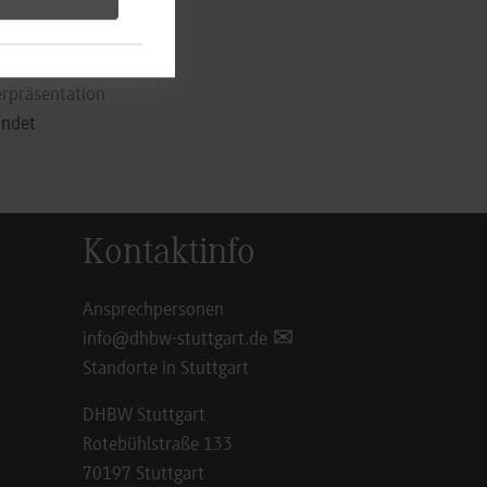
oster zur Pilot-
rd mission at a
erpräsentation
indet
Kontaktinfo
Ansprechpersonen
info@dhbw-stuttgart.de
Standorte in Stuttgart
DHBW Stuttgart
Rotebühlstraße 133
70197 Stuttgart