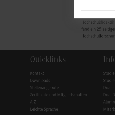
Schiller leitet die
Fallstudie entstan
multi-campus unive
Hochschuldidaktik
fand ein 25-seitig
Hochschulforschun
Quicklinks
Inf
Kontakt
Studie
Downloads
Studie
Stellenangebote
Duale 
Zertifikate und Mitgliedschaften
Dual D
A-Z
Alumn
Leichte Sprache
Mitarb