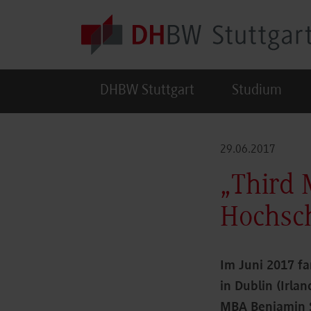
Skip to main content
DHBW Stuttgart
Studium
29.06.2017
„Third 
Hochsc
Im Juni 2017 fa
in Dublin (Irlan
MBA Benjamin Sc