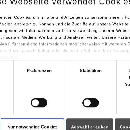
se Webseite verwendet Cookie
enden Cookies, um Inhalte und Anzeigen zu personalisieren, Fu
Medien anbieten zu können und die Zugriffe auf unsere Website 
m geben wir Informationen zu Ihrer Verwendung unserer Websit
e arbeitete heraus, dass im Kontext des dualen Studiums die klass
für soziale Medien, Werbung und Analysen weiter. Unsere Partn
aps) führen diese Informationen möglicherweise mit weiteren
eines Professors in einem durch Markt und Wettbewerb geprägten
ihnen bereitgestellt haben oder die sie im Rahmen Ihrer Nutzung
llenverständnisse in Richtung professioneller Managerinnen und
lt haben.
usbilden. Diese neuen Rollenverständnisse können gezielt von S
hl
Hochschulmanagements adressiert und unterstützt werden, um bei
Präferenzen
Statistiken
ördern.
Yo
z bringt mehr als 500 Teilnehmende aus Hochschulmanagement,
0 Ländern zusammen. Im Fokus der Konferenz steht die Zusamme
haft und Gesellschaft – in der Fachdiskussion derzeit auch als „T
ezeichnet. Gegenstand der Konferenz sind Projekte in den Bereich
er und Hochschulbildung.
Nur notwendige Cookies
Auswahl erlauben
Cook