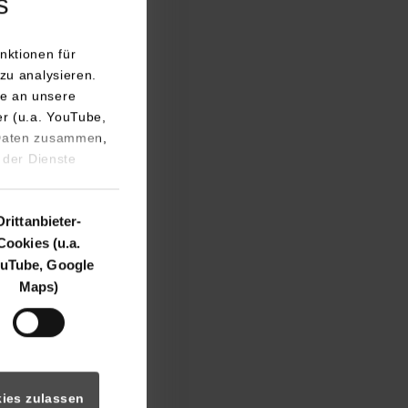
s
nktionen für
zu analysieren.
e an unsere
ische Rolle einer
er (u.a. YouTube,
 Daten zusammen,
 Umfeld leidet und
 der Dienste
 Manager für das
eiten eines
spielsweise das
Drittanbieter-
Cookies (u.a.
uTube, Google
 Forschung und
Maps)
narbeit von
hird Mission“
en Innovation,
ies zulassen