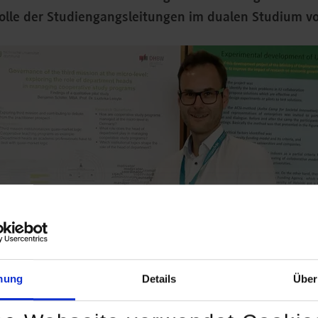
Rolle der Studiengangsleitungen im dualen Studium vo
mung
Details
Über