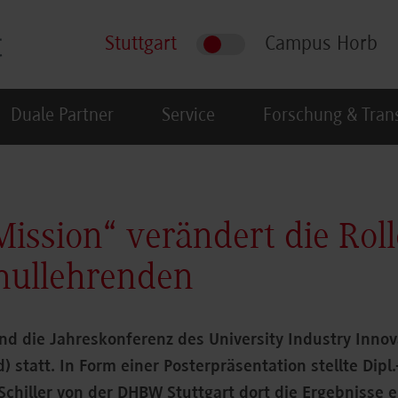
Stuttgart
Campus Horb
Duale Partner
Service
Forschung & Tran
Mission“ verändert die Roll
hullehrenden
nd die Jahreskonferenz des University Industry Inno
d) statt. In Form einer Posterpräsentation stellte Dipl.-
hiller von der DHBW Stuttgart dort die Ergebnisse ei