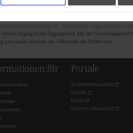
 Zentralstelle der Fakultät Wirtschaft an der DHBW Stuttgart. Das P
d im Rahmen seines Dissertationsprojekts „Governance of the thi
rsity: the case of cooperative study programs“ am Lehrstuhl für
 und Hochschulforschung der TU Dortmund. Begleitend zur Post
er Artikel Eingang in den Tagungsband. Mit der Forschungsarbeit f
g zum dualen Studium am Fallbeispiel der DHBW statt.
ormationen für
Portale
Studierendenportale
ninteressierte
moodle
rende
Dualis
Partner
Intranet / Sharepoint
ozierende
i
eitende