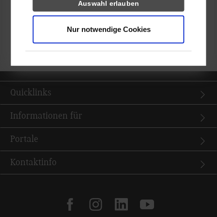
Die nächste Kinderakademie findet voraussichtlich im April
Auswahl erlauben
2017 statt.
Nur notwendige Cookies
Weitere Informationen zur Kinderakademie
Weitere Informationen zum Förderverein
Quicklinks
Informationen für
Portale
Kontaktinfo
facebook
instagram
linkedin
youtube