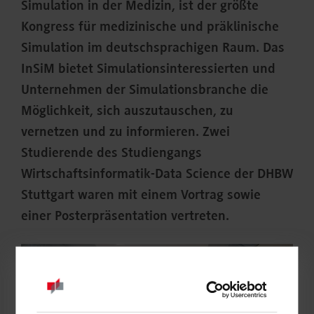
Simulation in der Medizin, ist der größte
Kongress für medizinische und präklinische
Simulation im deutschsprachigen Raum. Das
InSiM bietet Simulationsinteressierten und
Unternehmen der Simulationsbranche die
Möglichkeit, sich auszutauschen, zu
vernetzen und zu informieren. Zwei
Studierende des Studiengangs
Wirtschaftsinformatik-Data Science der DHBW
Stuttgart waren mit einem Vortrag sowie
einer Posterpräsentation vertreten.