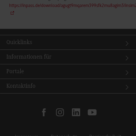
https://inpass.de/download/agugt9mqarem399sfk2mu8agim3/insi
Quicklinks
Informationen für
Portale
Kontaktinfo
facebook
instagram
linkedin
youtube