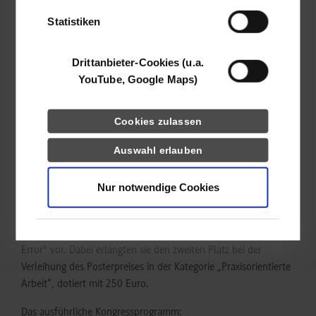
Fachkolleg*innen, Expert*innen und Branchenführer*innen in
der Simulationsmedizin die von ihnen im Rahmen einer
Statistiken
Fallstudie zu Methoden der Wirtschaftsinformatik entwickelte
Anwendung SimuLern.
Drittanbieter-Cookies (u.a.
YouTube, Google Maps)
SimuLern wurde als Projekt zur Steigerung der
Patientensicherheit durch eine niederschwellig nutzbare,
interaktive Trainingsplattform, die auch das interprofessionelle
Cookies zulassen
Debriefing abbildet, in Kooperation mit dem Studienzentrum
Gesundheitswissenschaften und dem Simulationszentrum
Auswahl erlauben
STUPS des Klinikums Stuttgart initiiert. Neben einem Vortrag
mit dem Titel "Debriefing für interprofessionelle
Nur notwendige Cookies
Zusammenarbeit: Vom echten in den virtuellen Raum" stellten
Spielmann und Seger auch ihr Poster "Patientensicherheit in
interprofessionellen Teams simu-lernen: ein virtueller Room of
Error" vor. Dabei erlangten sie den zweiten Platz bei der
Verleihung des Posterpreises in der Kategorie „Praxisorientierte
Arbeit“, dotiert mit 250 Euro.
Das ausführliche Kongressprogramm: