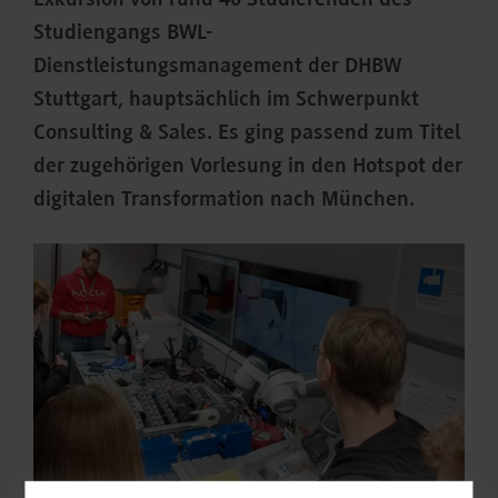
Exkursion von rund 40 Studierenden des
Studiengangs BWL-
Dienstleistungsmanagement der DHBW
Stuttgart, hauptsächlich im Schwerpunkt
Consulting & Sales. Es ging passend zum Titel
der zugehörigen Vorlesung in den Hotspot der
digitalen Transformation nach München.