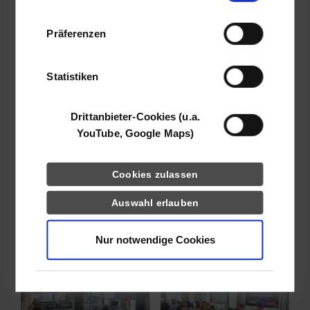
Informationen möglicherweise mit weiteren
Studio. Nach inspirierenden Vorträgen zu Consulting, AI und
Daten zusammen, die Sie ihnen bereitgestellt
Quantum Computing erlebten die Teilnehmenden interessante
Präferenzen
haben oder die sie im Rahmen Ihrer Nutzung
Showcases zu Facility Management, individualisierter
der Dienste gesammelt haben.
Kundenkommunikation und Robotik.
Statistiken
Show, don’t tell – durch solche interessanten Eindrücke aus
der Praxis der Digitalen Transformation wird auch in den
Drittanbieter-Cookies (u.a.
Vorlesungen der Anwendungsbezug sichergestellt.
YouTube, Google Maps)
Show larger version for:
Show larger version for:
Cookies zulassen
Auswahl erlauben
Nur notwendige Cookies
Show larger version for:
Show larger version for: