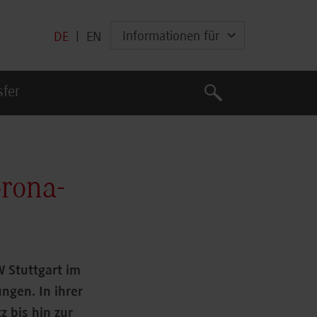
Informationen für
DE
|
EN
Suche
sfer
Suche
orona-
 Stuttgart im
ngen. In ihrer
z bis hin zur