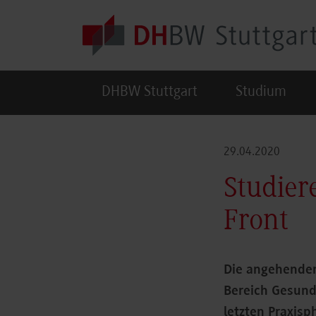
Skip to main content
DHBW Stuttgart
Studium
29.04.2020
Studier
Front
Die angehenden
Bereich Gesundh
letzten Praxisp