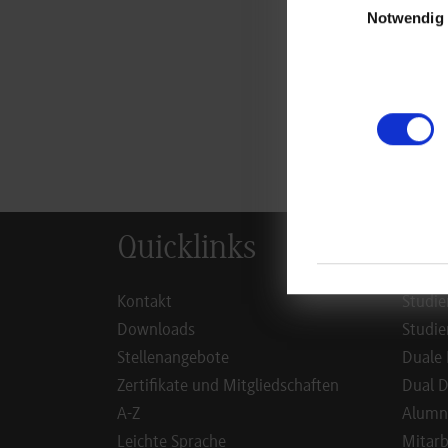
Tätigkeitsbereiche
Notwendig
mit.
Studierende aus de
der Patientinnen u
anzustecken. Ein B
heute Journal wurde
Quicklinks
Inf
Kontakt
Studie
Downloads
Studie
Stellenangebote
Duale 
Zertifikate und Mitgliedschaften
Dual D
A-Z
Alumn
Leichte Sprache
Mitarb