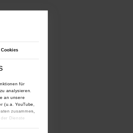
 Cookies
s
nktionen für
zu analysieren.
us der letzten
e an unsere
hes geleistet:
er (u.a. YouTube,
 den Betrieb in
 Daten zusammen,
 der Dienste
renden für
en spontan deren