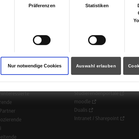
 in der Verwaltung, halfen in Krisenstäben, Aufnahmezelten und
Präferenzen
Statistiken
Yo
m Bereich Pflege haben sich noch weiter über die Maße bei der
nd Patienten eingesetzt – auch mit dem Risiko, sich selbst mit 
eispiel ist DHBW- Student Simon Bessey, der im Klinikum Stuttga
 sein Arbeitsalltag vorgestellt.
Nur notwendige Cookies
Auswahl erlauben
Cook
ormationen für
Portale
Studierendenportale
ninteressierte
moodle
rende
Dualis
Partner
Intranet / Sharepoint
ozierende
i
eitende