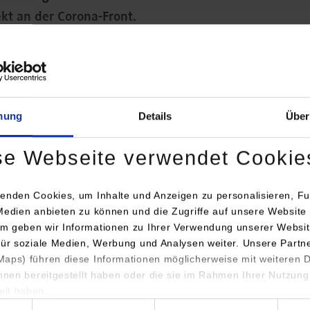
kt an der Corona-Front.
mung
Details
Über
se Webseite verwendet Cookie
enden Cookies, um Inhalte und Anzeigen zu personalisieren, Fu
Medien anbieten zu können und die Zugriffe auf unsere Website 
 des Studiengangs BWL-Gesundheitsmanagement kommen gerade a
m geben wir Informationen zu Ihrer Verwendung unserer Websit
rem Studienabschluss zurück und haben in dieser Außergewöhnlic
für soziale Medien, Werbung und Analysen weiter. Unsere Partn
ibel wurden die eigentlich geplanten Einsatzfelder gewechselt, um
aps) führen diese Informationen möglicherweise mit weiteren
ihnen bereitgestellt haben oder die sie im Rahmen Ihrer Nutzung
n und Pflegeheimen aufrechtzuerhalten. So sprangen die Studie
lt haben.
ollegen ein, die auf die Stationen gerufen wurden und übernahm
hl