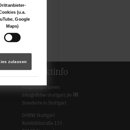
 Fieberambulanzen
Drittanbieter-
Cookies (u.a.
uTube, Google
 akuten Versorgung
Maps)
dem Coronavirus
rt arbeitet. Im ZDF
ies zulassen
Kontaktinfo
Ansprechpersonen
info@dhbw-stuttgart.de
Standorte in Stuttgart
DHBW Stuttgart
Rotebühlstraße 133