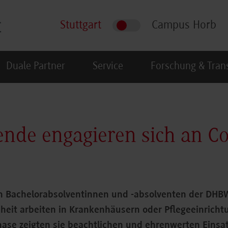
Stuttgart
Campus Horb
Duale Partner
Service
Forschung & Tran
ende engagieren sich an C
 Bachelorabsolventinnen und -absolventen der DHBW
eit arbeiten in Krankenhäusern oder Pflegeeinrichtu
hase zeigten sie beachtlichen und ehrenwerten Einsat