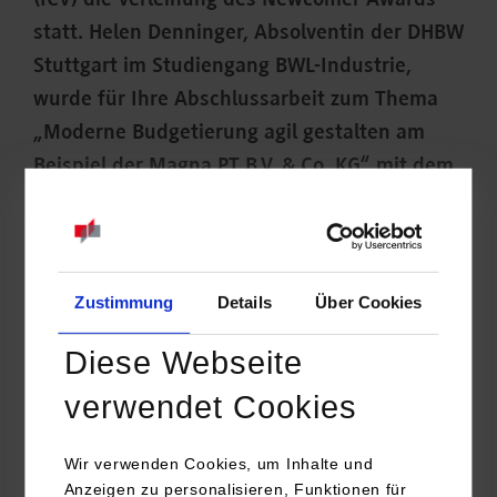
(ICV) die Verleihung des Newcomer Awards
statt. Helen Denninger, Absolventin der DHBW
Stuttgart im Studiengang BWL-Industrie,
wurde für Ihre Abschlussarbeit zum Thema
„Moderne Budgetierung agil gestalten am
Beispiel der Magna PT B.V. & Co. KG“ mit dem
zweiten Platz ausgezeichnet.
Zustimmung
Details
Über Cookies
Diese Webseite
verwendet Cookies
Wir verwenden Cookies, um Inhalte und
Anzeigen zu personalisieren, Funktionen für