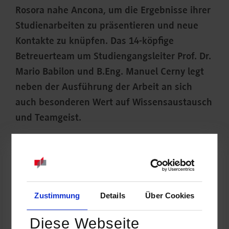
Rosora nahe Ancona, um die Ergebnisse ihrer
Studienarbeiten zu präsentieren und neue
Kontakte zu knüpfen. Das 14-köpfige
Betreuerteam um Studiengangsleiter Prof. Dr.
Mario Babilon und B.Eng. Manuel Cerny legt
neben der Ausführung der Arbeit an sich
auch besonderen Wert auf Wissensaustausch
und Teamgeist.
Zustimmung
Details
Über Cookies
Diese Webseite