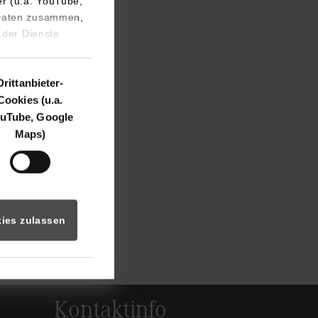
er (u.a. YouTube,
 Daten zusammen,
 der Dienste
Drittanbieter-
merinnen und
Cookies (u.a.
ch die Gelegenheit
uTube, Google
rseiten zu genießen
Maps)
 Für die
 es im Job oder im
ies zulassen
uttgart
Kontaktinfo