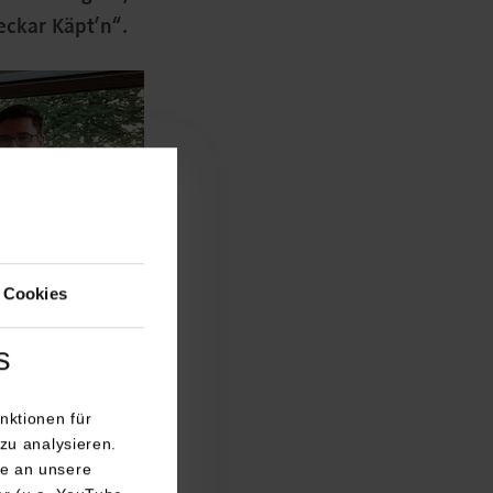
ckar Käpt’n“.
 Cookies
s
nktionen für
zu analysieren.
e an unsere