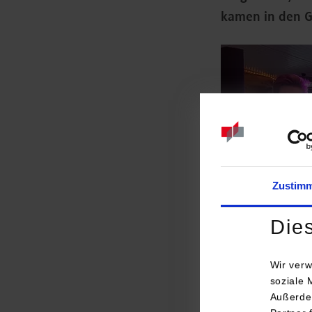
kamen in den G
Zustim
Die
Wir verw
soziale 
Außerde