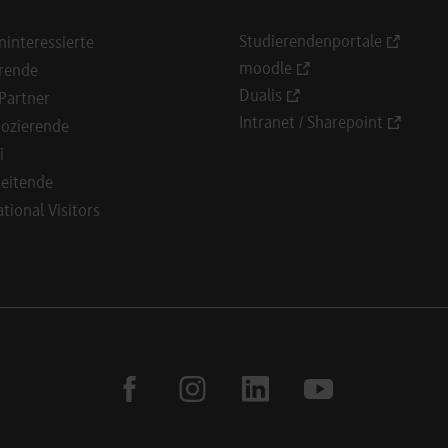
Studierendenportale
ninteressierte
moodle
rende
Dualis
Partner
Intranet / Sharepoint
ozierende
i
eitende
ational Visitors
facebook
instagram
linkedin
youtube