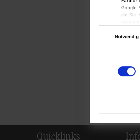
Partner 
Google M
die Sie 
gesamme
Einwilligungsauswa
Notwendig
Bei der gut 3-stü
Teilnehmer zunächs
bei der „Boat-Part
oder sich in zwan
Zusammenfassend w
Vereinsmitglieder 
Studium an der DH
Weitere Informa
Quicklinks
Inf