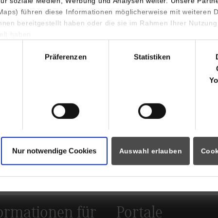
für soziale Medien, Werbung und Analysen weiter. Unsere Partn
aps) führen diese Informationen möglicherweise mit weiteren
ihnen bereitgestellt haben oder die sie im Rahmen Ihrer Nutzung
lt haben.
hl
Präferenzen
Statistiken
ndigen Fahrt durch das romantische Neckartal kamen die Teilneh
t in den Genuss eines reichhaltigen Buffets. Anschließend bot si
Yo
y“ mitzufeiern, die herrliche Naturkulisse entlang der beiden Ufe
gloser Atmosphäre auszutauschen und Kontakte zu knüpfen.
ar das diesjährige Sommer-Event eine gelungene Veranstaltung.
wird auch in Zukunft das Motto lauten: „Volle Fahrt voraus!“, sei
BW Stuttgart.
Nur notwendige Cookies
Auswahl erlauben
Cook
tionen über die Veranstaltungen des Fördervereins der DHBW St
ormationen für
Portale