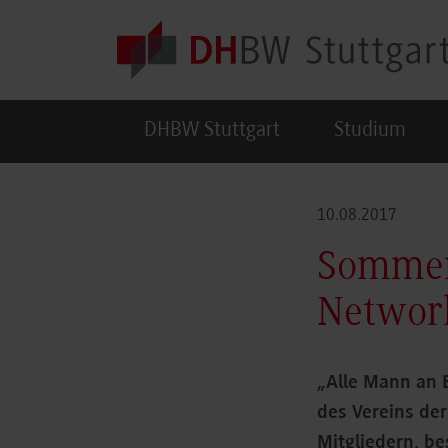
Skip to main content
DHBW Stuttgart
Studium
10.08.2017
Sommer-
Networ
„Alle Mann an 
des Vereins de
Mitgliedern, b