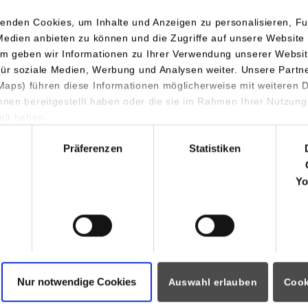
enden Cookies, um Inhalte und Anzeigen zu personalisieren, Fu
Medien anbieten zu können und die Zugriffe auf unsere Website 
m geben wir Informationen zu Ihrer Verwendung unserer Websit
für soziale Medien, Werbung und Analysen weiter. Unsere Partn
aps) führen diese Informationen möglicherweise mit weiteren
ihnen bereitgestellt haben oder die sie im Rahmen Ihrer Nutzung
gen einen Großteil ihres Alltags sitzend - sei es in Vorlesungen,
lt haben.
Mittagessen. Empirische Studien zeigen aber, dass körperliche In
hl
ensweise mit einem erhöhten Gesundheitsrisiko einhergehen. Au
Präferenzen
Statistiken
gung am Abend können lange ununterbrochene Sitzzeiten nicht 
. Ebenfalls wissenschaftlich belegt ist, dass Unterbrechungen de
Yo
entration und die Lernatmosphäre verbessern.
“ soll der Förderung der Konzentrationsfähigkeit, der Verbesse
 Steigerung des allgemeinen Wohlbefindens sowie der Verringeru
isiken dienen. Nach intensiver Recherche und kreativer Ideensuc
Nur notwendige Cookies
Auswahl erlauben
Cook
tkarten mit Warnhinweisen und einer konkreten Übung. Durch d
ngebot sollen die Studierenden dazu animiert werden, die langen