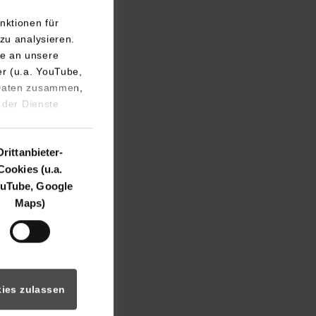
nktionen für
zu analysieren.
e an unsere
er (u.a. YouTube,
 Daten zusammen,
 der Dienste
 beim Lernen oder
aktivität sowie
ch durch
Drittanbieter-
vollständig
Cookies (u.a.
r Sitzzeiten durch
uTube, Google
Maps)
rung des Lern- und
ng von
he entwickelte die
ies zulassen
ieses
 Sitzzeiten