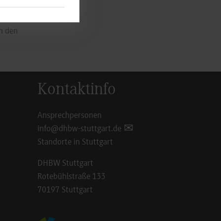
en den
Kontaktinfo
Ansprechpersonen
info@dhbw-stuttgart.de
Standorte in Stuttgart
DHBW Stuttgart
Rotebühlstraße 133
70197 Stuttgart