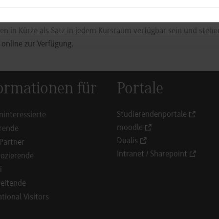
lesungstages zu unterbrechen und sich zu bewegen.
len in Kürze als Satz in jedem Kursraum verfügbar sein und steh
online zur Verfügung.
ormationen für
Portale
Studierendenportale
ninteressierte
moodle
rende
Dualis
Partner
Intranet / Sharepoint
ozierende
i
eitende
ational Visitors