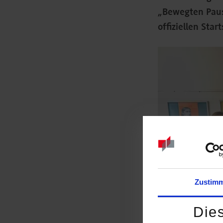
„Bewegten Paus
offiziellen Sta
Zustim
Die