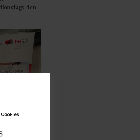
tionstags den
 Cookies
s