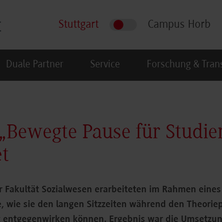
Stuttgart
Campus Horb
Duale Partner
Service
Forschung & Tran
 „Bewegte Pause für Studie
et
r Fakultät Sozialwesen erarbeiteten im Rahmen eine
, wie sie den langen Sitzzeiten während den Theorie
 entgegenwirken können. Ergebnis war die Umsetzun