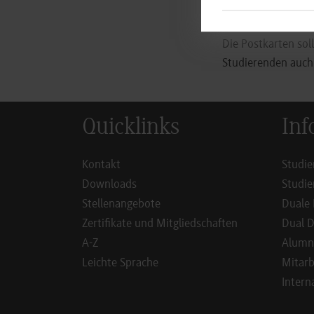
während eines Vor
Die Postkarten sol
Studierenden auch 
Quicklinks
Inf
Kontakt
Studie
Downloads
Studie
Stellenangebote
Duale 
Zertifikate und Mitgliedschaften
Dual D
A-Z
Alumn
Leichte Sprache
Mitarb
Intern