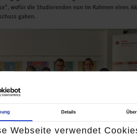
e“, wofür die Studierenden nun im Rahmen eines Ak
rtschuss gaben.
mung
Details
Über
se Webseite verwendet Cookie