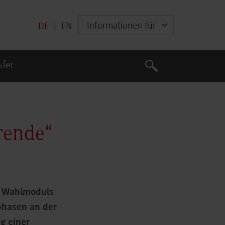
Informationen für
DE
|
EN
Suche
sfer
Suche
rende“
s Wahlmoduls
phasen an der
g einer