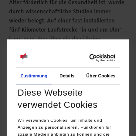
Alter förderlich für die Gesundheit ist, wurde
durch wissenschaftliche Studien immer
wieder belegt. Auf einer fest installierten
fünf Kilometer Laufstrecke "in und um Ulm"
kann man aber über die diesjährige
Adventszeit nicht nur sich selbst, sondern
auch anderen helfen, wie Prof. Dr. Hans
Weghorn, Studiengangsleiter Mechatronik an
der DHBW Stuttgart, zeigt.
Zustimmung
Details
Über Cookies
Diese Webseite
verwendet Cookies
Wir verwenden Cookies, um Inhalte und
Anzeigen zu personalisieren, Funktionen für
soziale Medien anbieten zu können und die