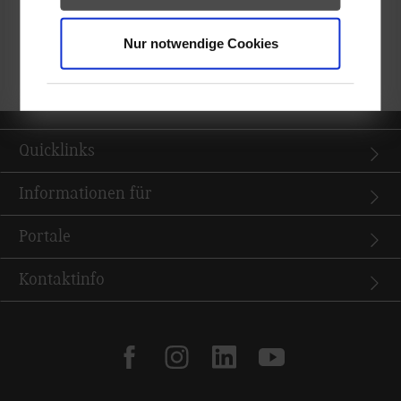
durchgesetzt und sich damit für den Professional-Cup
Nur notwendige Cookies
Deutschland am 23. und 24. November 2016 am Technologie-
und Gründerzentrum Greifswald qualifiziert.
Quicklinks
Informationen für
Portale
Kontaktinfo
facebook
instagram
linkedin
youtube