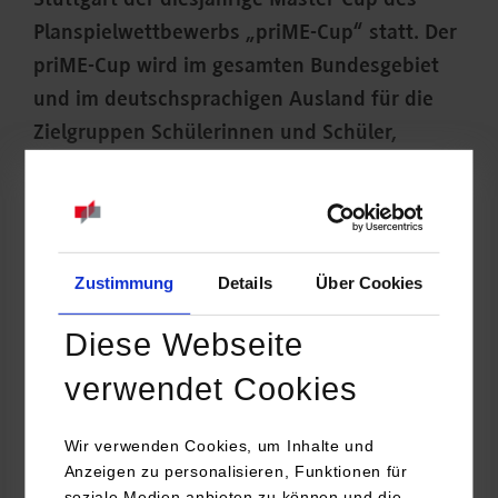
Stuttgart der diesjährige Master-Cup des
Planspielwettbewerbs „priME-Cup“ statt. Der
priME-Cup wird im gesamten Bundesgebiet
und im deutschsprachigen Ausland für die
Zielgruppen Schülerinnen und Schüler,
Auszubildende, Gründerinnen und Gründer,
Studierende und Young Professionals
angeboten.
Zustimmung
Details
Über Cookies
Diese Webseite
verwendet Cookies
Wir verwenden Cookies, um Inhalte und
Anzeigen zu personalisieren, Funktionen für
soziale Medien anbieten zu können und die