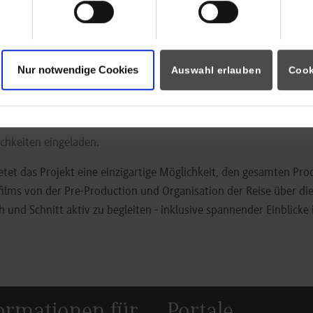
l- und textilverarbeitende Betriebe ansässig. Am Beispiel des 20
 City“ in Jieyang zeigt sich der aktuelle Wandel der chinesischen 
tsein und Nachhaltigkeit. In dem innovativen Industriepark se
Nur notwendige Cookies
Auswahl erlauben
Cook
now-How deutscher Unternehmen – einerseits bezüglich Fragen
irtschaftliche Kooperationen.
ie Premiere waren die Gäste noch zum weiteren Austausch bei Se
ichkeiten eingeladen.
etet das Projekt eine einzigartige Möglichkeit, den gesamten Pr
ilms von der Pre-Production und Organisation der Reise über di
h und Schnitt aktiv zu begleiten - inklusive spannender Einblicke
ormationen für
Portale