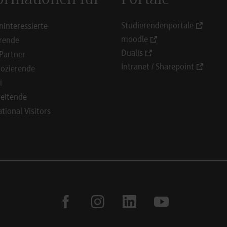
Studierendenportale
ninteressierte
moodle
rende
Dualis
Partner
Intranet / Sharepoint
ozierende
i
eitende
ational Visitors
facebook
instagram
linkedin
youtube