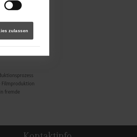
12 gestarteten
Industrie hin zu
tzt man unter
ies zulassen
 im Umweltschutz,
kt und
oduktionsprozess
e Filmproduktion
 in fremde
Kontaktinfo