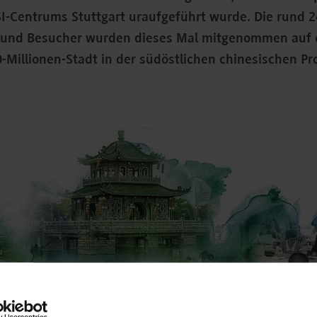
I-Centrums Stuttgart uraufgeführt wurde. Die rund 
und Besucher wurden dieses Mal mitgenommen auf e
0-Millionen-Stadt in der südöstlichen chinesischen Pr