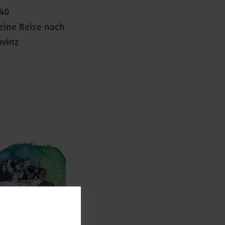
240
ine Reise nach
ovinz