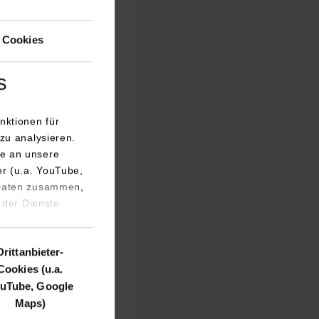
 Cookies
s
nktionen für
zu analysieren.
 begrüßte das
e an unsere
er (u.a. YouTube,
 Daten zusammen,
 das Projekt und
 der Dienste
hieß es „Film ab“!
grafie-Teams
Drittanbieter-
iedliche
Cookies (u.a.
orsitzende und
uTube, Google
en waren. Jieyang
Maps)
its seit über