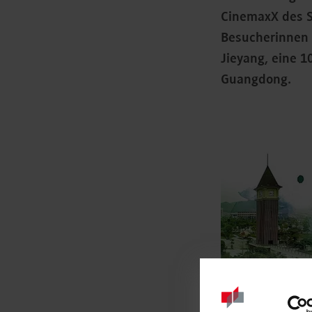
CinemaxX des S
Besucherinnen 
Jieyang, eine 1
Guangdong.