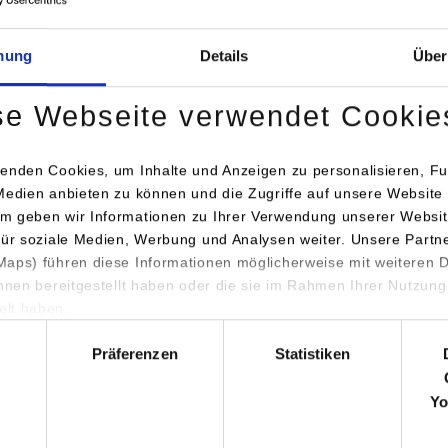
mung
Details
Über
se Webseite verwendet Cookie
enden Cookies, um Inhalte und Anzeigen zu personalisieren, Fu
Medien anbieten zu können und die Zugriffe auf unsere Website 
ünfgeld, Prodekan der Fakultät Wirtschaft an der DHBW Stuttgart,
m geben wir Informationen zu Ihrer Verwendung unserer Websit
für soziale Medien, Werbung und Analysen weiter. Unsere Partn
tiator Prof. Dr. Uwe C. Swoboda, Studiengangsleiter
aps) führen diese Informationen möglicherweise mit weiteren
gsmanagement-Media, Vertrieb und Kommunikation, Einblicke in
ihnen bereitgestellt haben oder die sie im Rahmen Ihrer Nutzung
ozess gab. Nach einer Einstimmung mit chinesischem Löwentanz 
lt haben.
hl
ew bestand aus 18 Studierenden, die in mehreren Film- und Foto
Präferenzen
Statistiken
iedenen Themen arbeiteten. Die Studierenden besuchten untersch
Angestellte, Facharbeiter, Politiker, Geschäftsführer, Vorstandsv
Yo
n sowie viele Locations in der Stadt Jieyang, die im Film zu seh
 sehr grüne Stadt, andererseits sind in der Provinz Guangdong bere