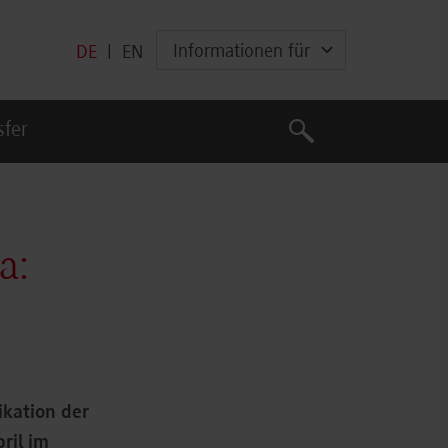
Informationen für
DE
|
EN
Suche
sfer
Suche
a:
kation der
ril im