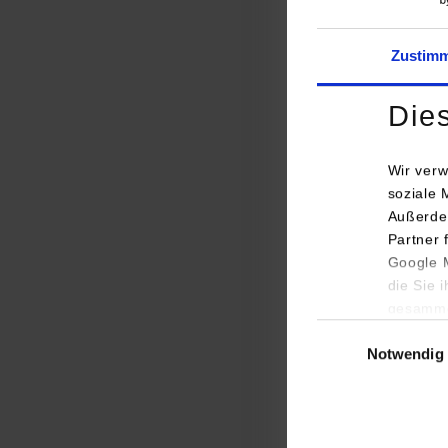
Zustim
Die
Wir verw
soziale 
Prof. Dr. Stefan F
Außerde
Partner 
Publikum bevor Ini
Google M
BWL/Dienstleistun
die Sie 
den Produktionspr
gesamme
Einwilligungsauswa
Die Produktionscr
Notwendig
parallel an versch
Protagonisten wie 
Verbandspräsidente
ist einerseits eine