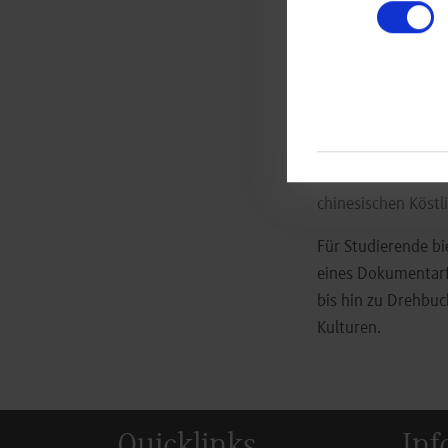
1.000 Jahren metal
Projekts „Metal Eco
mehr Umweltbewuss
anderem auf das K
andererseits für w
Im Anschluss an d
chinesischen Köstl
Für Studierende bi
eines Dokumentarf
bis hin zu Drehbuc
Kulturen.
Quicklinks
Inf