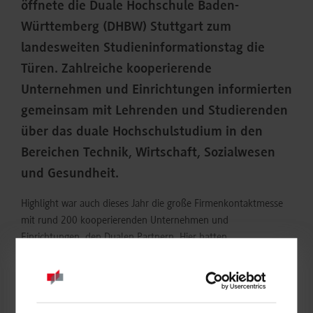
öffnete die Duale Hochschule Baden-
Württemberg (DHBW) Stuttgart zum
landesweiten Studieninformationstag die
Türen. Zahlreiche kooperierende
Unternehmen und Einrichtungen informierten
gemeinsam mit Lehrenden und Studierenden
über das duale Hochschulstudium in den
Bereichen Technik, Wirtschaft, Sozialwesen
und Gesundheit.
Highlight war auch dieses Jahr die große Firmenkontaktmesse
mit rund 200 kooperierenden Unternehmen und
Einrichtungen, den Dualen Partnern. Hier hatten
Studieninteressierte die Gelegenheit, die Dualen Partner
persönlich kennenzulernen, sich über das duale Studium zu
informieren oder direkt ihre Bewerbungsunterlagen abzugeben.
Denn wer an der DHBW Stuttgart studieren möchte, bewirbt