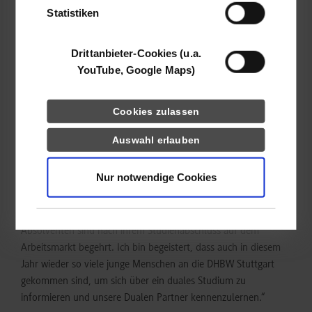
angehenden Studierenden eine Riesenchance, Informationen zu
Statistiken
sammeln, Einblicke in die DHBW Stuttgart zu bekommen und
direkt in persönlichen Kontakt zu den Partnerunternehmen zu
Drittanbieter-Cookies (u.a.
treten. Viele Schülerinnen und Schüler waren bereits sehr gut
YouTube, Google Maps)
informiert und stellten tiefgehende Fragen – andere kamen
aber auch ohne Vorwissen und wollten eher allgemeine
Informationen“. Insgesamt, so Krebs, hat er viele interessante
Cookies zulassen
Gespräche geführt.
Auswahl erlauben
Rektor Prof. Dr. Joachim Weber freute sich über das breite
Interesse am Studieninfotag: „Das duale Studium mit seiner
Nur notwendige Cookies
ausgewogenen Mischung aus Theorie und Praxis ist bei
Schulabgängerinnen und Schulabgängern weiterhin
außerordentlich nachgefragt, denn unsere Absolventinnen und
Absolventen sind nach ihrem Studienabschluss auf dem
Arbeitsmarkt begehrt. Ich bin begeistert, dass auch in diesem
Jahr wieder so viele junge Menschen an die DHBW Stuttgart
gekommen sind, um sich über ein duales Studium zu
informieren und unsere Dualen Partner kennenzulernen.“