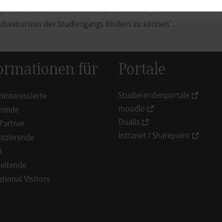
. „Wir freuen uns, mit unserer Zuwendung Aktivitäten wie di
dsexkursion des Studiengangs fördern zu können“.
ormationen für
Portale
Studierendenportale
ninteressierte
moodle
rende
Dualis
Partner
Intranet / Sharepoint
ozierende
i
eitende
ational Visitors