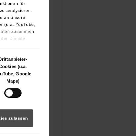
nktionen für
zu analysieren.
e an unsere
er (u.a. YouTube,
 Daten zusammen,
 seit Jahrzehnten
 der Dienste
nd bereits eine
he Einrichtungen
Drittanbieter-
Cookies (u.a.
uTube, Google
g nun an die
Maps)
erpunkt Logistik-
wendet.
ter des NORMA
sten Ottmüller
ies zulassen
iziell übergeben.
en Nachwuchs!“, so