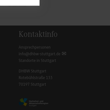
e im Frühsommer
Kontaktinfo
Ansprechpersonen
info@dhbw-stuttgart.de
Standorte in Stuttgart
DHBW Stuttgart
Rotebühlstraße 133
70197 Stuttgart