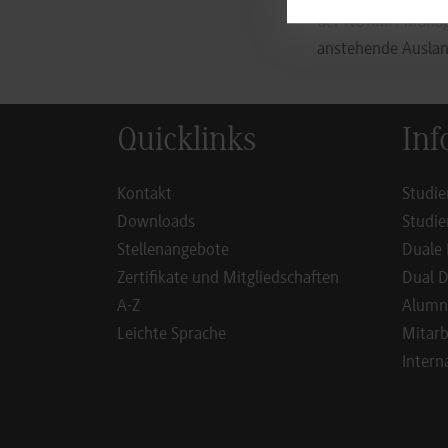
der NORMA-Manager
anstehende Auslan
Quicklinks
Inf
Kontakt
Studie
Downloads
Studie
Stellenangebote
Duale 
Zertifikate und Mitgliedschaften
Dual D
A-Z
Alumn
Leichte Sprache
Mitarb
Intern