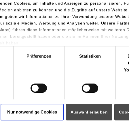
enden Cookies, um Inhalte und Anzeigen zu personalisieren, Fu
Medien anbieten zu können und die Zugriffe auf unsere Website 
m geben wir Informationen zu Ihrer Verwendung unserer Websit
für soziale Medien, Werbung und Analysen weiter. Unsere Partn
aps) führen diese Informationen möglicherweise mit weiteren
annt nach dem Gründer des Handelsunternehmens NORMA, fördert
ihnen bereitgestellt haben oder die sie im Rahmen Ihrer Nutzung
lt haben.
tiven. Seit dem Tod des 2010 verstorbenen Fürther Unternehmers si
hl
en an soziale, kulturelle, bildungsfördernde und wissenschaftlic
Präferenzen
Statistiken
den.
Yo
rungsmaßnahme mit Stiftungsmitteln in Höhe von 5.000 Euro gin
 Das Geld wird als wertvolle Unterstützung für den Studienschw
Management, hier insbesondere für praxisnahe Exkursionen, ver
rde der Betrag durch Frank Baderschneider, Niederlassungslei
ngen, an Prof. Dr. Dirk H. Hartel (Studiengangsleitung) und Thor
Nur notwendige Cookies
Auswahl erlauben
Cook
es Vereins der Freunde und Förderer der DHBW Stuttgart e. V.) off
istik brauchen wir als Einzelhändler qualifizierten und motiviert