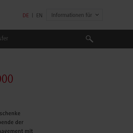
Informationen für
DE
|
EN
Suche
sfer
Suche
000
eschenke
Spende der
anagement mit