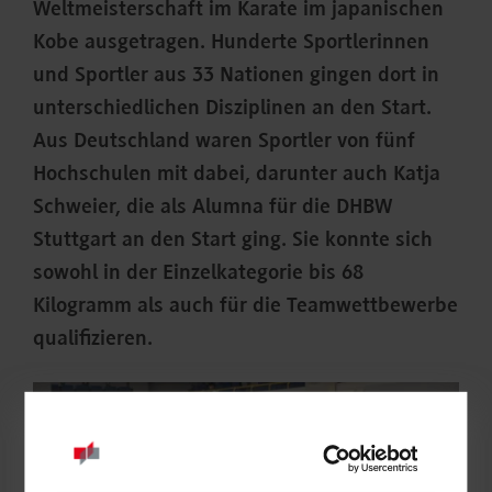
Weltmeisterschaft im Karate im japanischen
Kobe ausgetragen. Hunderte Sportlerinnen
und Sportler aus 33 Nationen gingen dort in
unterschiedlichen Disziplinen an den Start.
Aus Deutschland waren Sportler von fünf
Hochschulen mit dabei, darunter auch Katja
Schweier, die als Alumna für die DHBW
Stuttgart an den Start ging. Sie konnte sich
sowohl in der Einzelkategorie bis 68
Kilogramm als auch für die Teamwettbewerbe
qualifizieren.