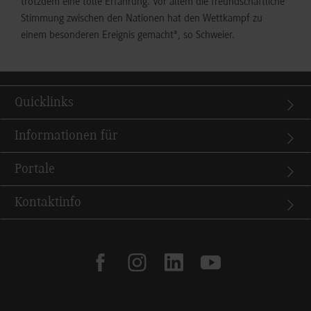
trotzdem eine tolle Erfahrung. Vor allem die freundschaftliche
Stimmung zwischen den Nationen hat den Wettkampf zu
einem besonderen Ereignis gemacht", so Schweier.
Quicklinks
Informationen für
Portale
Kontaktinfo
facebook
instagram
linkedin
youtube