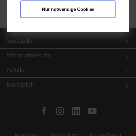
Chormäleon. Und neue Chormitglieder, besonders im Tenor,
Nur notwendige Cookies
sind jederzeit herzlich willkommen zum Mitsingen.
Quicklinks
Informationen für
Portale
Kontaktinfo
facebook
instagram
linkedin
youtube
Impressum
Datenschutz
Barrierefreiheit