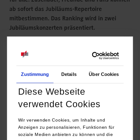
für alle: Zuschauer, Freunde und Fans können
ab sofort das Jubiläums-Repertoire
mitbestimmen. Das Ranking wird in zwei
Jubiläumskonzerten präsentiert.
Zustimmung
Details
Über Cookies
Diese Webseite
verwendet Cookies
Wir verwenden Cookies, um Inhalte und
Anzeigen zu personalisieren, Funktionen für
„Sowas gab es noch nie bei Chormäelon“, sagt Chorleiter
soziale Medien anbieten zu können und die
Holger Frank Heimsch. „Der einzige Chor einer Dualen