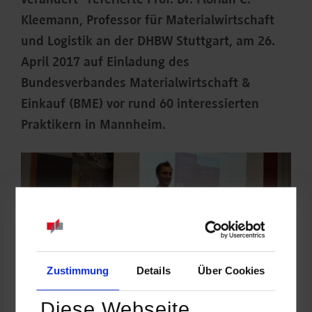
verändert“ referierte Prof. Dr. Florian C.
Kleemann, Professor für Materialwirtschaft
und Logistik an der DHBW Stuttgart, am 26.
April 2017 auf Einladung des
Bundesverbandes Materialwirtschaft &
Einkauf (BME) vor rund 60 interessierten
Praktikern in Mannheim.
Zustimmung
Details
Über Cookies
Diese Webseite