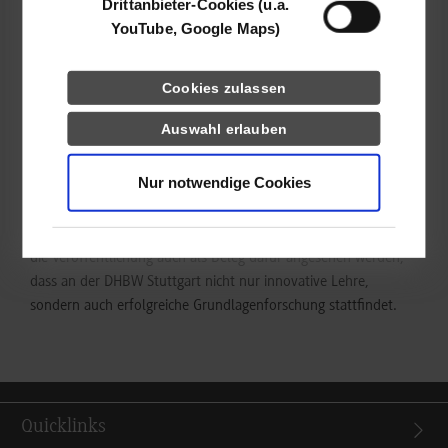
Drittanbieter-Cookies (u.a.
konkret benennt, wo sich Änderungen ergeben“, so BME-
YouTube, Google Maps)
Regionalvorstand Hans-Helmut Heilig.
Cookies zulassen
Das Interesse an dem Thema ist sehr groß: In Zusammenarbeit
mit der Universität der Bundeswehr hat Kleemann daher
Auswahl erlauben
mittlerweile das Buch „Einkauf 4.0: Digitale Transformation der
Beschaffung“ verfasst, welches er im Rahmen der
Nur notwendige Cookies
Veranstaltung ebenfalls vorstellte. Das Werk ist das erste seiner
Art zu dem Thema und wurde dementsprechend dankbar von
den Vortragsteilnehmenden aufgenommen. Gleichzeitig kann
die Veröffentlichung auch als Beleg dafür angesehen werden,
dass an der DHBW Stuttgart nicht nur innovative Lehre,
sondern auch erfolgreiche Grundlagenforschung stattfindet.
Quicklinks