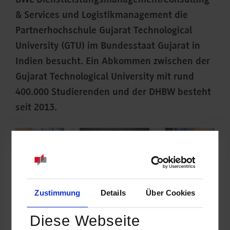
BWL-Dienstleistungsmanagement/Consulting
& Services und Logistikmanagement die
Partnerhochschule Gujarat Technological
University (GTU) im Bundesstaat Gujarat in
Indien besucht. Ein Abkommen zwischen der
Gujarat Technological University mit rund
400.000 Studierenden und der DHBW besteht
seit 2013.
Zustimmung
Details
Über Cookies
Diese Webseite