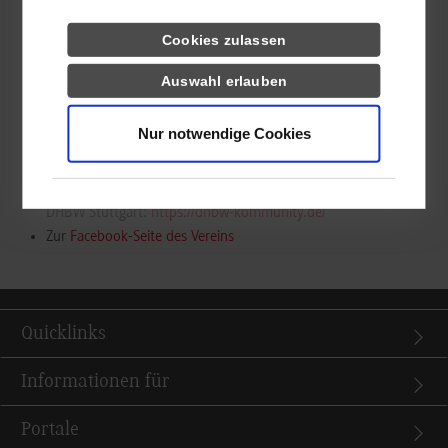
Beschäftigten, Lehrenden und Firmenvertretern sowie
Freunden und Förderern der DHBW Stuttgart. Die
Cookies zulassen
Durchführung von Fort- und Weiterbildungsveranstaltungen
sowie die Verbesserung der öffentlichen Wahrnehmung der
Auswahl erlauben
DHBW Stuttgart gehören ebenfalls zu den Aufgaben des
Vereins. Studierende können kostenlos Mitglied werden und
Nur notwendige Cookies
sich themenbezogen im Verein einbringen.
Zum Webauftritt des Vereins der Freunde und Förderer der
DHBW Stuttgart:
https://dhbw-kommunity.de/
Zur
Facebook-Seite des Vereins
Quicklinks
Informationen für
Portale