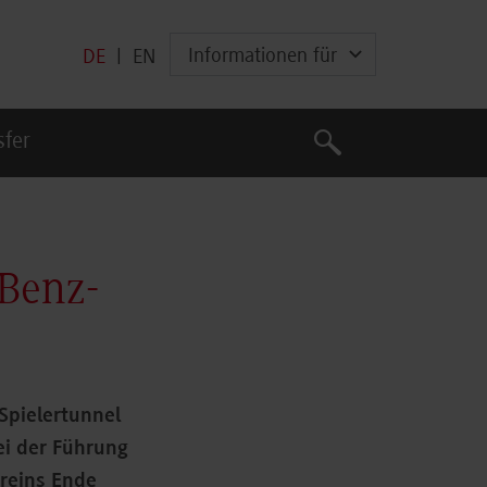
Informationen für
DE
|
EN
Suche
sfer
Suche
-Benz-
Spielertunnel
ei der Führung
reins Ende