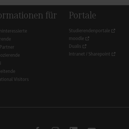
ormationen für
Portale
Studierendenportale
ninteressierte
moodle
rende
Dualis
Partner
Intranet / Sharepoint
ozierende
i
eitende
ational Visitors