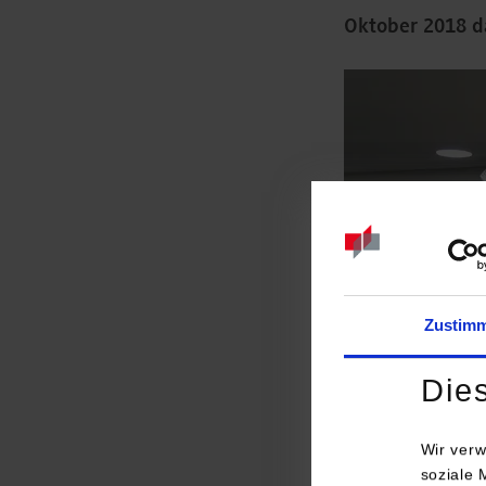
Oktober 2018 d
Zustim
Die
Wir verw
soziale 