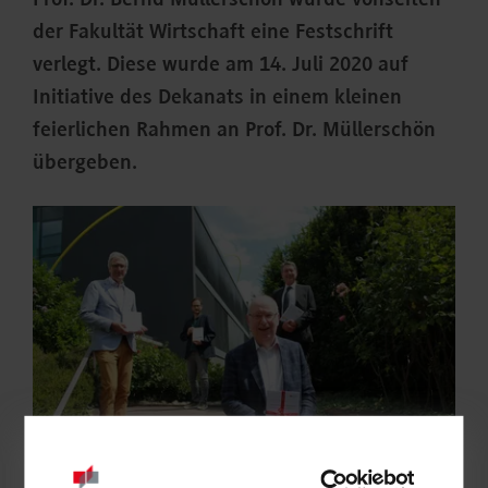
Prof. Dr. Bernd Müllerschön wurde vonseiten
der Fakultät Wirtschaft eine Festschrift
verlegt. Diese wurde am 14. Juli 2020 auf
Initiative des Dekanats in einem kleinen
feierlichen Rahmen an Prof. Dr. Müllerschön
übergeben.