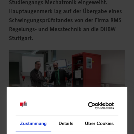
Studiengangs Mechatronik eingeweiht.
Hauptaugenmerk lag auf der Übergabe eines
Schwingungsprüfstandes von der Firma RMS
Regelungs- und Messtechnik an die DHBW
Stuttgart.
Zustimmung
Details
Über Cookies