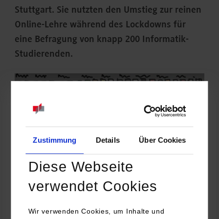
Stuttgart. Sie nutzten den Umstieg zur reinen
Online-Lehre während des Lockdowns für
eine Befragung von knapp 200 Informatik-
Studierenden.
Zustimmung
Details
Über Cookies
Diese Webseite
verwendet Cookies
©
Wir verwenden Cookies, um Inhalte und
Die Professor*innen Kay Berkling, Ph.D., Leiterin Studiengang