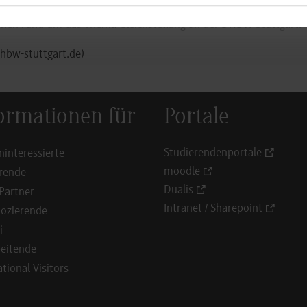
onen rund um das Thema Gleichstellung an der DHBW Stuttgart:
dhbw-stuttgart.de)
ormationen für
Portale
Studierendenportale
ninteressierte
moodle
rende
Dualis
Partner
Intranet / Sharepoint
ozierende
i
eitende
ational Visitors