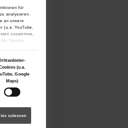
nktionen für
zu analysieren.
e an unsere
er (u.a. YouTube,
re
 Daten zusammen,
nterschiedlichen
 der Dienste
 Jahren wurde mit
Drittanbieter-
nd berufen. Seitdem
Cookies (u.a.
ichen.
uTube, Google
Maps)
ltät Wirtschaft
dienangebote sein.
nkerten
as Erreichen von
ies zulassen