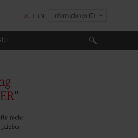
Informationen für
DE
|
EN
Suche
sfer
Suche
ag
TER“
 für mehr
 „Lieber