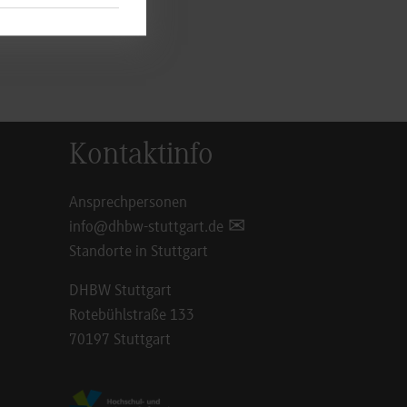
Kontaktinfo
Ansprechpersonen
info@dhbw-stuttgart.de
Standorte in Stuttgart
DHBW Stuttgart
Rotebühlstraße 133
70197 Stuttgart