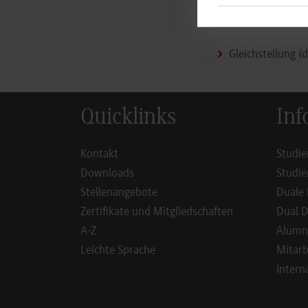
Weitere Informati
Gleichstellung (
Quicklinks
Inf
Kontakt
Studie
Downloads
Studie
Stellenangebote
Duale 
Zertifikate und Mitgliedschaften
Dual D
A-Z
Alumn
Leichte Sprache
Mitarb
Intern