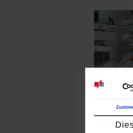
Zustim
Die