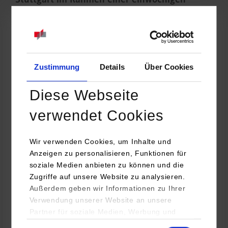
Stuttgart im Rahmen einer einwöchigen
Studienreise.
Zustimmung
Details
Über Cookies
Diese Webseite
verwendet Cookies
Wir verwenden Cookies, um Inhalte und
Anzeigen zu personalisieren, Funktionen für
soziale Medien anbieten zu können und die
Zugriffe auf unsere Website zu analysieren.
Prof. Dr. Katja Kuhn, Prorektorin für Internationales an der
Außerdem geben wir Informationen zu Ihrer
DHBW Stuttgart, informierte die insgesamt 14-köpfige
Verwendung unserer Website an unsere
Delegation bei einem Abendtermin über die Strukturen der
Partner für soziale Medien, Werbung und
DHBW und die Besonderheiten des dualen Studiums.
Analysen weiter. Unsere Partner (u.a.
Einwilligungsauswahl