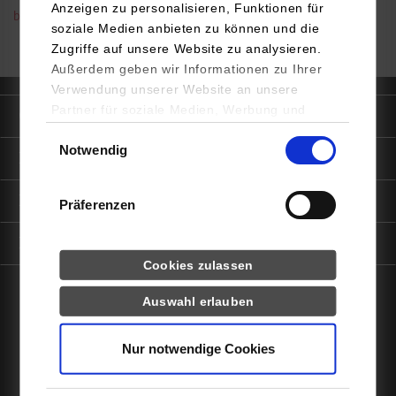
Anzeigen zu personalisieren, Funktionen für
brigitte.weissenbacher@dhbw-stuttgart.de
soziale Medien anbieten zu können und die
Zugriffe auf unsere Website zu analysieren.
Außerdem geben wir Informationen zu Ihrer
Verwendung unserer Website an unsere
Partner für soziale Medien, Werbung und
Quicklinks
Analysen weiter. Unsere Partner (u.a.
Einwilligungsauswahl
Notwendig
YouTube, Google Maps) führen diese
Informationen für
Informationen möglicherweise mit weiteren
Daten zusammen, die Sie ihnen bereitgestellt
Portale
Präferenzen
haben oder die sie im Rahmen Ihrer Nutzung
der Dienste gesammelt haben.
Kontaktinfo
Statistiken
Cookies zulassen
Auswahl erlauben
Drittanbieter-Cookies (u.a.
facebook
instagram
linkedin
youtube
YouTube, Google Maps)
Nur notwendige Cookies
Impressum
Datenschutz
Barrierefreiheit