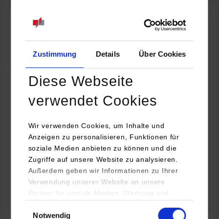
07.09.2026
18:00 Uhr
Online INDIS-Infoveranstaltung für Studierende
Zum Event
Zustimmung
Details
Über Cookies
Diese Webseite
Technologietag: Clean Urban Transportation –
verwendet Cookies
nachhaltige Mobilität im (sub)urbanen Umfeld
Wir verwenden Cookies, um Inhalte und
16.09.2026 - 17.09.2026
Anzeigen zu personalisieren, Funktionen für
soziale Medien anbieten zu können und die
Im Mittelpunkt stehen elektrische Antriebe, moderne
Zugriffe auf unsere Website zu analysieren.
Batterietechnologien und innovative Fahrzeugkonzepte für
Außerdem geben wir Informationen zu Ihrer
nachhaltige Mobilität in Stadt und…
Verwendung unserer Website an unsere
Partner für soziale Medien, Werbung und
Zum Event
Analysen weiter. Unsere Partner (u.a.
Einwilligungsauswahl
Notwendig
YouTube, Google Maps) führen diese