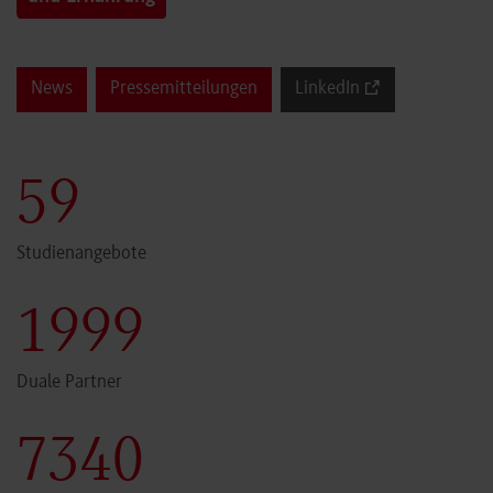
News
Pressemitteilungen
LinkedIn
60
Studienangebote
2000
Duale Partner
7341