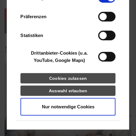
Informationen möglicherweise mit weiteren
Daten zusammen, die Sie ihnen bereitgestellt
weitere Veranstaltungen / Termine
Präferenzen
haben oder die sie im Rahmen Ihrer Nutzung
der Dienste gesammelt haben.
Events für Studieninteressierte
Statistiken
News
Drittanbieter-Cookies (u.a.
YouTube, Google Maps)
Cookies zulassen
Auswahl erlauben
Nur notwendige Cookies