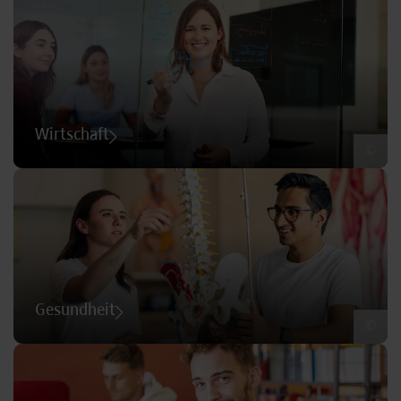
Wirtschaft
©
Gesundheit
©