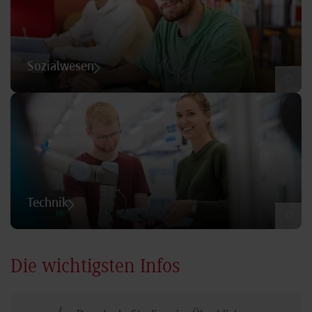
Sozialwesen
©
Technik
©
Die wichtigsten Infos