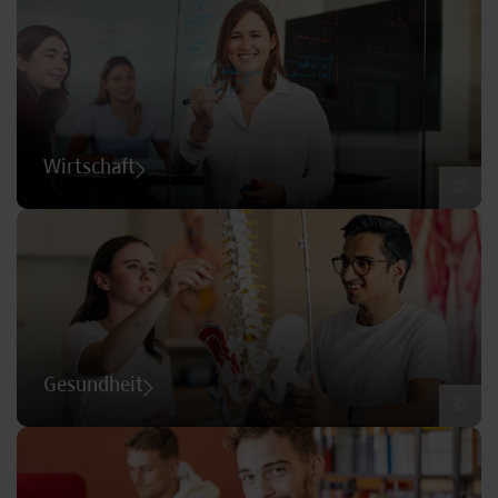
Wirtschaft
©
Gesundheit
©