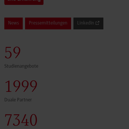
News
Pressemitteilungen
LinkedIn
60
Studienangebote
2000
Duale Partner
7341