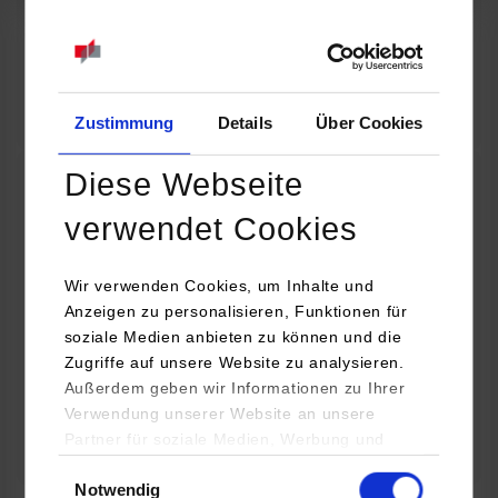
07.09.2026
18:00 Uhr
Online INDIS-Infoveranstaltung für Studierende
Zum Event
Zustimmung
Details
Über Cookies
Diese Webseite
Technologietag: Clean Urban Transportation –
verwendet Cookies
nachhaltige Mobilität im (sub)urbanen Umfeld
Wir verwenden Cookies, um Inhalte und
16.09.2026 - 17.09.2026
Anzeigen zu personalisieren, Funktionen für
soziale Medien anbieten zu können und die
Im Mittelpunkt stehen elektrische Antriebe, moderne
Zugriffe auf unsere Website zu analysieren.
Batterietechnologien und innovative Fahrzeugkonzepte für
Außerdem geben wir Informationen zu Ihrer
nachhaltige Mobilität in Stadt und…
Verwendung unserer Website an unsere
Partner für soziale Medien, Werbung und
Zum Event
Analysen weiter. Unsere Partner (u.a.
Einwilligungsauswahl
Notwendig
YouTube, Google Maps) führen diese