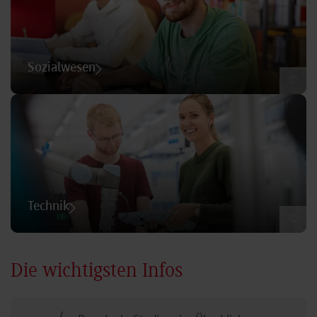
Sozialwesen
©
Technik
©
Die wichtigsten Infos