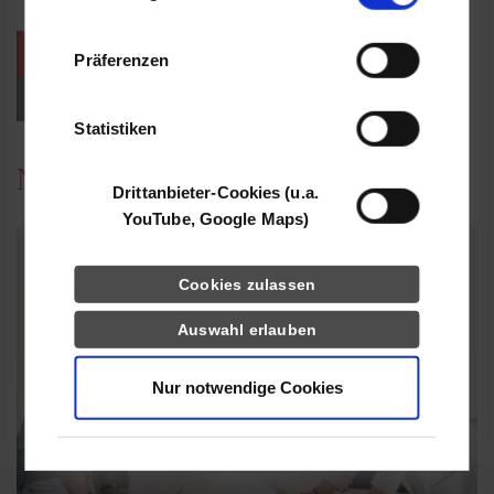
Informationen möglicherweise mit weiteren
Daten zusammen, die Sie ihnen bereitgestellt
weitere Veranstaltungen / Termine
Präferenzen
haben oder die sie im Rahmen Ihrer Nutzung
der Dienste gesammelt haben.
Events für Studieninteressierte
Statistiken
News
Drittanbieter-Cookies (u.a.
YouTube, Google Maps)
Cookies zulassen
Auswahl erlauben
Nur notwendige Cookies