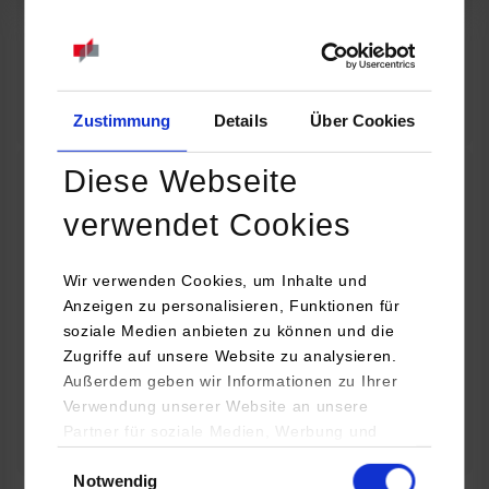
07.09.2026
18:00 Uhr
Online INDIS-Infoveranstaltung für Studierende
Zum Event
Zustimmung
Details
Über Cookies
Diese Webseite
Technologietag: Clean Urban Transportation –
verwendet Cookies
nachhaltige Mobilität im (sub)urbanen Umfeld
Wir verwenden Cookies, um Inhalte und
16.09.2026 - 17.09.2026
Anzeigen zu personalisieren, Funktionen für
soziale Medien anbieten zu können und die
Im Mittelpunkt stehen elektrische Antriebe, moderne
Zugriffe auf unsere Website zu analysieren.
Batterietechnologien und innovative Fahrzeugkonzepte für
Außerdem geben wir Informationen zu Ihrer
nachhaltige Mobilität in Stadt und…
Verwendung unserer Website an unsere
Partner für soziale Medien, Werbung und
Zum Event
Analysen weiter. Unsere Partner (u.a.
Einwilligungsauswahl
Notwendig
YouTube, Google Maps) führen diese