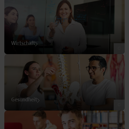
Wirtschaft
©
Gesundheit
©