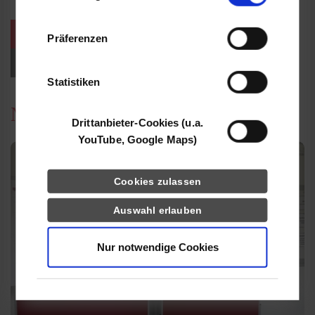
Informationen möglicherweise mit weiteren
Daten zusammen, die Sie ihnen bereitgestellt
weitere Veranstaltungen / Termine
Präferenzen
haben oder die sie im Rahmen Ihrer Nutzung
der Dienste gesammelt haben.
Events für Studieninteressierte
Statistiken
News
Drittanbieter-Cookies (u.a.
YouTube, Google Maps)
Cookies zulassen
Auswahl erlauben
Nur notwendige Cookies