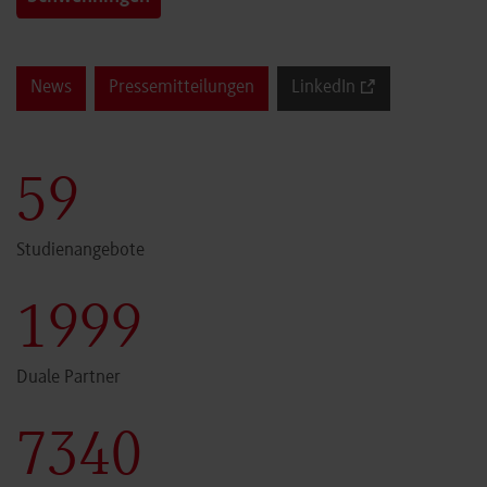
News
Pressemitteilungen
LinkedIn
60
Studienangebote
2000
Duale Partner
7341