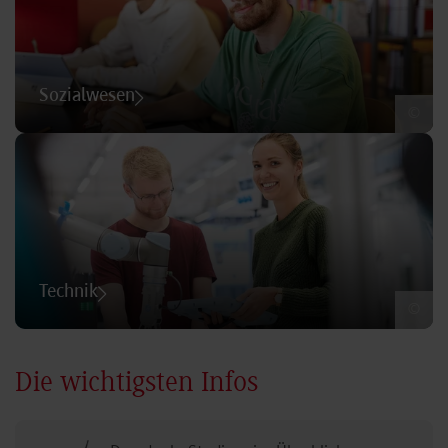
Sozialwesen
©
Technik
©
Die wichtigsten Infos