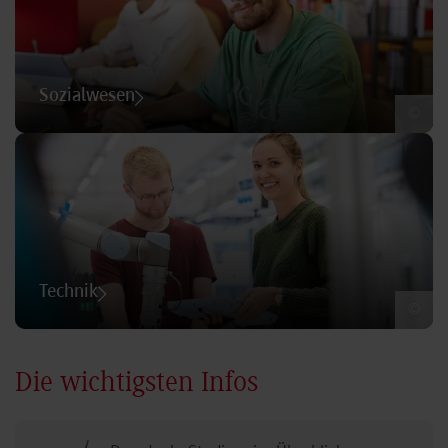
Sozialwesen
©
Technik
©
Die wichtigsten Infos