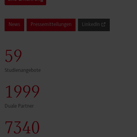
News
Pressemitteilungen
LinkedIn
60
Studienangebote
2000
Duale Partner
7341