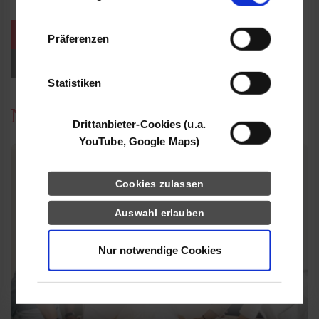
Informationen möglicherweise mit weiteren
Daten zusammen, die Sie ihnen bereitgestellt
weitere Veranstaltungen / Termine
Präferenzen
haben oder die sie im Rahmen Ihrer Nutzung
der Dienste gesammelt haben.
Events für Studieninteressierte
Statistiken
News
Drittanbieter-Cookies (u.a.
YouTube, Google Maps)
Cookies zulassen
Auswahl erlauben
Nur notwendige Cookies