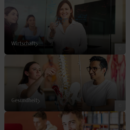
Wirtschaft
©
Gesundheit
©