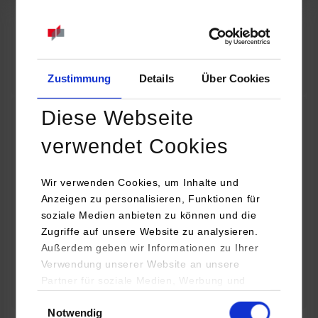
07.09.2026
18:00 Uhr
Online INDIS-Infoveranstaltung für Studierende
Zum Event
Zustimmung
Details
Über Cookies
Diese Webseite
Technologietag: Clean Urban Transportation –
verwendet Cookies
nachhaltige Mobilität im (sub)urbanen Umfeld
Wir verwenden Cookies, um Inhalte und
16.09.2026 - 17.09.2026
Anzeigen zu personalisieren, Funktionen für
soziale Medien anbieten zu können und die
Im Mittelpunkt stehen elektrische Antriebe, moderne
Zugriffe auf unsere Website zu analysieren.
Batterietechnologien und innovative Fahrzeugkonzepte für
Außerdem geben wir Informationen zu Ihrer
nachhaltige Mobilität in Stadt und…
Verwendung unserer Website an unsere
Partner für soziale Medien, Werbung und
Zum Event
Analysen weiter. Unsere Partner (u.a.
Einwilligungsauswahl
Notwendig
YouTube, Google Maps) führen diese