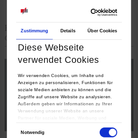
Ringvorlesung 2024: Mittschnitte
Zustimmung
Details
Über Cookies
der Veranstaltungen
Diese Webseite
verwendet Cookies
Wir verwenden Cookies, um Inhalte und
Anzeigen zu personalisieren, Funktionen für
soziale Medien anbieten zu können und die
Zugriffe auf unsere Website zu analysieren.
Außerdem geben wir Informationen zu Ihrer
Verwendung unserer Website an unsere
Partner für soziale Medien, Werbung und
Analysen weiter. Unsere Partner (u.a.
Einwilligungsauswahl
Notwendig
YouTube, Google Maps) führen diese