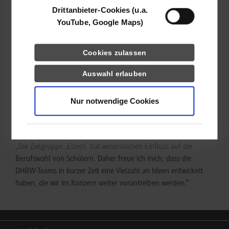
Arbeitgeberkampagne „Kein Job wie jeder andere“
Drittanbieter-Cookies (u.a.
(ausgezeichnet mit der „Besten Karrierewebseite 2014“) wurde
YouTube, Google Maps)
ein Bündel an Konzeptvorschlägen wie zum Beispiel die
Integration einer Elternseite auf dem Karriereportal der
Deutschen Bahn, die Entwicklung eines Profiler-Tests mit
Cookies zulassen
Berufsempfehlung für das Kind oder gezieltes
Auswahl erlauben
Personalmarketing für ausländische Eltern in der
Landessprache erarbeitet und präsentiert.
Nur notwendige Cookies
Auch Marco Siegmund, Referent Schülermarketing in der DB-
Zentrale, ist als Projekt-Auftraggeber und Alumnus von BWL-
Dienstleistungsmanagement mit den Ergebnissen zufrieden:
„Die Zielgruppe ‚Eltern’ hat wesentlichen Einfluss auf die
Berufswahl von Schülern. Daher freue ich mich, dass die
DHBW-Teams in kurzer Zeit eine Vielzahl an Ideen entwickelt
haben, die wir im Konzern weiter vorantreiben werden.“