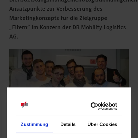
Dienstleistungsmanagement/Logistikmanagemen
Ansatzpunkte zur Verbesserung des
Marketingkonzepts für die Zielgruppe
„Eltern“ im Konzern der DB Mobility Logistics
AG.
Zustimmung
Details
Über Cookies