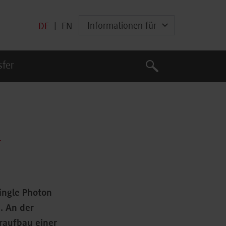
Informationen für
DE
|
EN
Suche
sfer
Suche
h
ingle Photon
. An der
raufbau einer