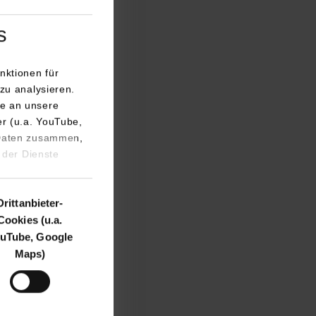
s
nktionen für
ie Zeitmesstechnik
zu analysieren.
e an unsere
er (u.a. YouTube,
 für
 Daten zusammen,
hen.
 der Dienste
ationstechnik, und
ren teilweise
Drittanbieter-
seit Anfang des
Cookies (u.a.
lichen. Schnell
uTube, Google
szubauen.
Maps)
 im Steuerkreis
zepten gearbeitet.