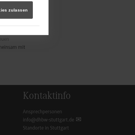
inzipien von
chkeit,
ies zulassen
 das mit Hard-
neuen
emeinsam mit
Kontaktinfo
Ansprechpersonen
info@dhbw-stuttgart.de
Standorte in Stuttgart