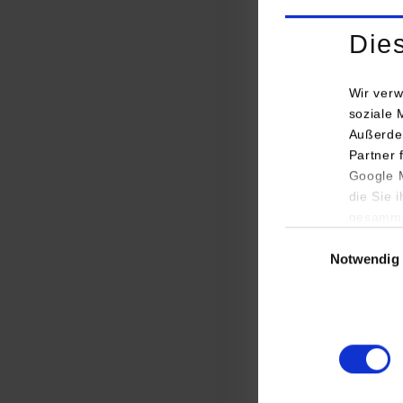
Die
Wir verw
Die Firma Swabian 
soziale 
Außerde
revolutioniert un
Partner 
Quantentechnologi
Google M
Optoelektronik die
die Sie 
gesamme
Ursprünglich hatte
Einwilligungsauswa
Dozent Bernd Hänsc
Notwendig
abstrakten Inhalte
Jahres vertiefende
entstanden Ideen,
Gemeinsam mit den
Stuttgart Quantum-