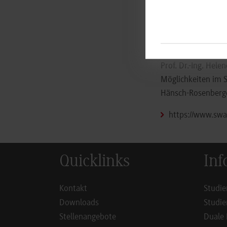
Das neue Experimen
Photonen in der Qu
Erfahrungen in de
und Software auf 
Prof. Dr.-Ing. Hel
Möglichkeiten im 
Hänsch-Rosenberger
https://www.sw
Quicklinks
Inf
Kontakt
Studie
Downloads
Studie
Stellenangebote
Duale 