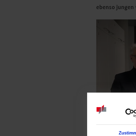
ebenso jungen w
Zustim