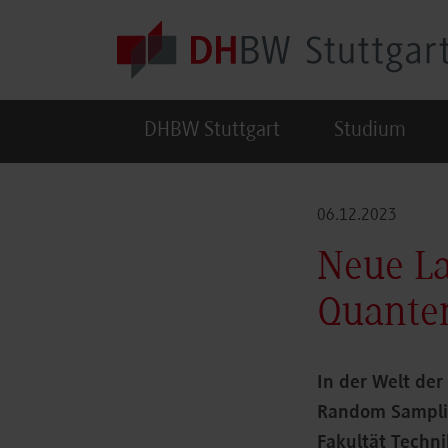
Skip to main content
DHBW Stuttgart
Studium
06.12.2023
Neue La
Quante
In der Welt de
Random Samplin
Fakultät Techn