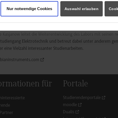
t hilft den Student*innen nicht nur dabei, die fundamentalen Pr
Nur notwendige Cookies
antentechnologie zu erfassen, sondern gibt ihnen auch die Mögli
Auswahl erlauben
Cook
r Datenanalyse wissenschaftlicher Experimente zu sammeln – und
absolut höchstem Niveau.
ene Kasjanow leitet die Weiterentwicklung des Labors mit seinen 
Studiengang Elektrotechnik und betreut dabei unter anderem g
 eine Vielzahl interessanter Studienarbeiten.
abianinstruments.com
ormationen für
Portale
Studierendenportale
ninteressierte
moodle
rende
Dualis
Partner