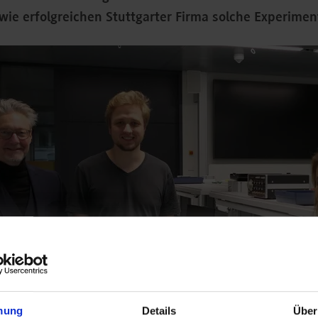
ie erfolgreichen Stuttgarter Firma solche Experimen
mung
Details
Über