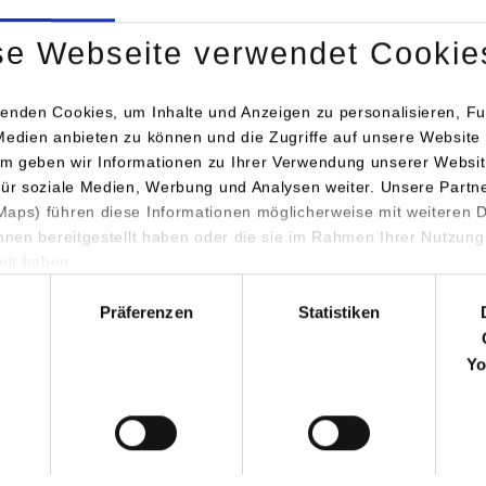
se Webseite verwendet Cookie
enden Cookies, um Inhalte und Anzeigen zu personalisieren, Fu
Instruments hat mit ihrer innovativen Time Tagger Technology d
Medien anbieten zu können und die Zugriffe auf unsere Website 
m geben wir Informationen zu Ihrer Verwendung unserer Websit
d gehört weltweit zu den innovativsten Unternehmen im Bereich
für soziale Medien, Werbung und Analysen weiter. Unsere Partn
e. Dank dieses neuen Set-ups können die Studierenden im Labor
aps) führen diese Informationen möglicherweise mit weiteren
 einzigartige Natur einzelner Quanten beobachten und untersuc
ihnen bereitgestellt haben oder die sie im Rahmen Ihrer Nutzung
lt haben.
n Prof. Dr. Martin Häfele, Studiengang Elektrotechnik und Inform
hl
h-Rosenberger die Idee, die Vorlesung zur Optoelektronik mit ih
Präferenzen
Statistiken
n durch ein eigenes Labor zu ergänzen. Der erste Schritt war es, 
 Experimente in lasergestützter Kommunikationstechnik zu ermög
Yo
 das neue Labor in Richtung Quantenkommunikationstechnik au
 Studiengängen Informatik und Embedded Systems wird seither
Technology interdisziplinär an entsprechenden didaktischen Kon