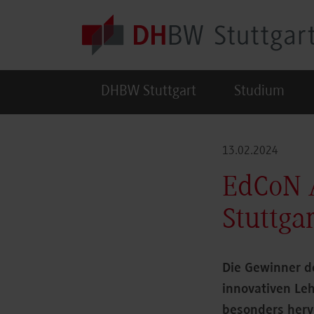
Skip to main content
DHBW Stuttgart
Studium
13.02.2024
EdCoN 
Stuttga
Die Gewinner d
innovativen Leh
besonders herv