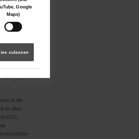
H) ausgezeichnet.
uTube, Google
Maps)
s Faches
rnplattform mit
en Vorlesungen zu
greiches
ies zulassen
HBW Karlsruhe, das
gitale Lehre macht,
die digitale Lehre
tion in der
d an allen
en ECCs,
ale
ie Künstliche