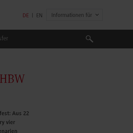
Informationen für
DE
|
EN
Suche
sfer
Suche
 DHBW
fest: Aus 22
y vier
enarien