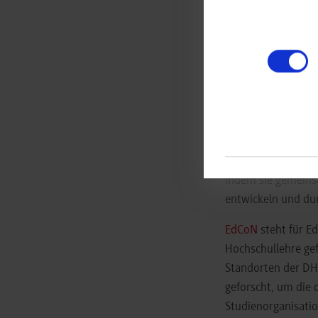
The Hague UAS (De
Die Initiative
„CUR
Mathematik ermögli
Videos, Skripten u
vertiefen. Initiie
Lehrangebot durch 
Das
„Smile“
-Pro
Studierende der Wi
indem sie gemeinsa
entwickeln und du
EdCoN
steht für E
Hochschullehre gef
Standorten der DH
geforscht, um die d
Studienorganisatio