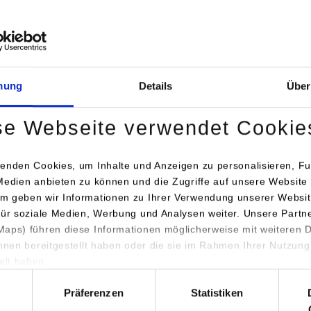
mung
Details
Über
e folgenden, erfolgreich umgesetzten Lehrinitiativen:
r“
an der DHBW Stuttgart, bei dem Studierende der Wirtschaf
se Webseite verwendet Cookie
militon*innen der Pflegewissenschaften und der Medizin Gefah
 virtuell darstellen und erfahrbar machen. Hinter der Preisträgeri
enden Cookies, um Inhalte und Anzeigen zu personalisieren, Fu
fessionelles Team mit Prof. Dr. med. Margrit Ebinger, Veronika Sp
Medien anbieten zu können und die Zugriffe auf unsere Website 
di, Julian Kramer und Prof. Dr. Kai Holzweißig.
m geben wir Informationen zu Ihrer Verwendung unserer Websit
für soziale Medien, Werbung und Analysen weiter. Unsere Partn
COIL 2023 (Collaborativ Online International Learning)“ an der 
aps) führen diese Informationen möglicherweise mit weiteren
of. Dr. Klaus Homann, in dem digitales, kollaboratives Arbeiten i
ihnen bereitgestellt haben oder die sie im Rahmen Ihrer Nutzung
ende in Zusammenarbeit mit sechs internationalen Partnerhochs
lt haben.
hl
äger wurde die gleichnamige europäische Projektgruppe, bestehe
Präferenzen
Statistiken
 Partnerhochschulen inholland UAS (Amsterdam NL), Hanze UAS 