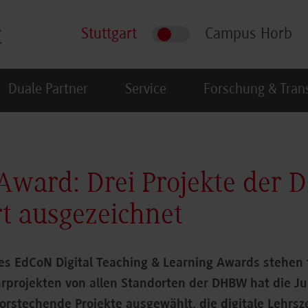
Stuttgart
Campus Horb
Duale Partner
Service
Forschung & Tran
Award: Drei Projekte der
rt ausgezeichnet
es EdCoN Digital Teaching & Learning Awards stehen 
rprojekten von allen Standorten der DHBW hat die Jur
orstechende Projekte ausgewählt, die digitale Lehrsz