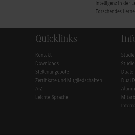
Intelligenz in der 
Forschendes Lerne
Quicklinks
Inf
Kontakt
Studie
Downloads
Studie
Stellenangebote
Duale 
Zertifikate und Mitgliedschaften
Dual D
A-Z
Alumn
Leichte Sprache
Mitarb
Intern