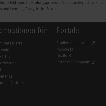
Lehre, elektronische Prüfungsprozesse, Videos in der Lehre, kollab
n und Learning Analytics im Fokus.
ormationen für
Portale
Studierendenportale
ninteressierte
moodle
rende
Dualis
Partner
Intranet / Sharepoint
ozierende
i
eitende
ational Visitors