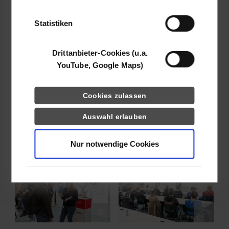
der Dienste gesammelt haben.
Show larger version for:
Show larger version for:
Statistiken
Drittanbieter-Cookies (u.a.
©
©
YouTube, Google Maps)
Show larger version for:
Show larger version for:
Cookies zulassen
Auswahl erlauben
©
©
Nur notwendige Cookies
Show larger version for:
Show larger version for:
©
©