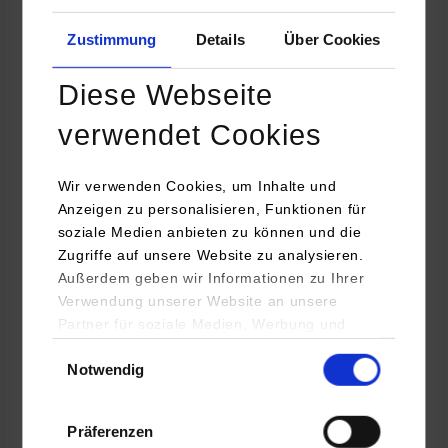
Show larger version for:
Show larger version for:
Zustimmung
Details
Über Cookies
Diese Webseite
©
©
verwendet Cookies
Show larger version for:
Show larger version for:
Wir verwenden Cookies, um Inhalte und
Anzeigen zu personalisieren, Funktionen für
soziale Medien anbieten zu können und die
Zugriffe auf unsere Website zu analysieren.
©
©
Außerdem geben wir Informationen zu Ihrer
Verwendung unserer Website an unsere
Partner für soziale Medien, Werbung und
Show larger version for:
Show larger version for:
Analysen weiter. Unsere Partner (u.a.
Einwilligungsauswahl
Notwendig
YouTube, Google Maps) führen diese
Informationen möglicherweise mit weiteren
Daten zusammen, die Sie ihnen bereitgestellt
©
©
Präferenzen
haben oder die sie im Rahmen Ihrer Nutzung